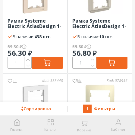
Рамка Systeme
Рамка Systeme
Electric AtlasDesign 1-
Electric AtlasDesign 1-
я Бежевый
я Бежевый Antique
В наличии:
438 шт.
В наличии:
10 шт.
59.30
59.80
₽
₽
56.30
56.80
₽
₽
Код:
333448
Код:
078956
Сортировка
1
Фильтры
Рамка Systeme
Рамка GLOSSA 1-я,
Electric AtlasDesign 1-
бежевая
Главная
Каталог
Кабинет
Корзина
я Белый