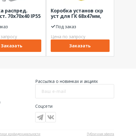
а распред.
Коробка установ скр
ст. 70х70х40 IP55
уст для ГК 68х47мм,
Systeme Electric
Systeme Electric
аказ
Под заказ
 запросу
Цена по запросу
Заказать
Заказать
Рассылка о новинках и акциях
в
Соцсети
тики конфиденциальности
Публичная оферта