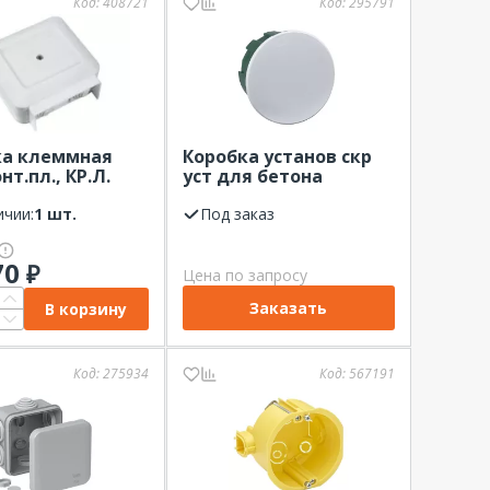
Код:
408721
Код:
295791
ка клеммная
Коробка установ скр
нт.пл., КР.Л.
уст для бетона
 мм2, 380В, 40А)
80(68)х40мм, с
 Electric
ичии:
1 шт.
крышкой Systeme
Под заказ
Electric
70
₽
Цена по запросу
Заказать
В корзину
Код:
275934
Код:
567191