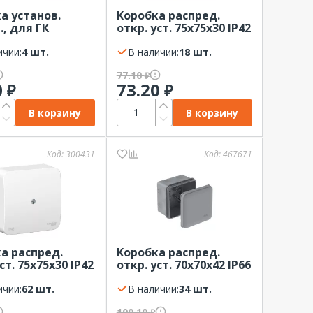
а установ.
Коробка распред.
., для ГК
откр. уст. 75х75х30 IP42
х45мм, желтая
бежевый Systeme
teme Electric
ичии:
4 шт.
Electric Blanca
В наличии:
18 шт.
77.10
₽
0
73.20
₽
₽
В корзину
В корзину
Код:
300431
Код:
467671
а распред.
Коробка распред.
ст. 75х75х30 IP42
откр. уст. 70х70х42 IP66
Systeme Electric
серая Systeme Electric
ичии:
62 шт.
MultiBox с
В наличии:
34 шт.
мембранными
100.10
₽