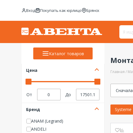
Вход
Покупать как юрлицо
Брянск
Каталог товаров
Монта
Цена
Главная
Ма
Сначала
От
До
Бренд
Systeme E
ANAM (Legrand)
ANDELI