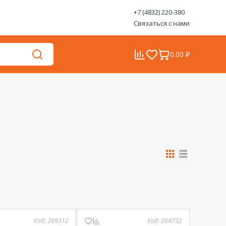
+7 (4832) 220-380
Связаться с нами
0.00 ₽
Код:
269312
Код:
264732