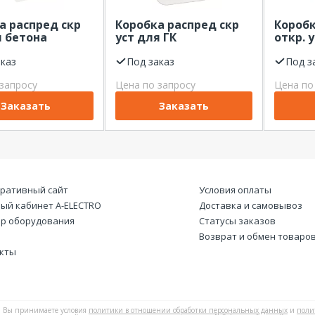
а распред скр
Коробка распред скр
Коробк
я бетона
уст для ГК
откр. у
0х50 мм с
100х100х50мм, крышка
серая 
ой Systeme
аказ
Systeme Electric
Под заказ
Под з
запросу
Цена по запросу
Цена по
Заказать
Заказать
ративный сайт
Условия оплаты
ый кабинет А-ELECTRO
Доставка и самовывоз
р оборудования
Статусы заказов
Возврат и обмен товаро
кты
Вы принимаете условия
политики в отношении обработки персональных данных
и
поли