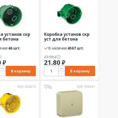
а установ скр
Коробка установ скр
я бетона
уст для бетона
х60мм Systeme
68х45мм Systeme
c DIY
ичии:
46 шт.
Electric
В наличии:
4567 шт.
22.90
₽
0
21.80
₽
₽
В корзину
В корзину
Код:
263212
Код:
300441