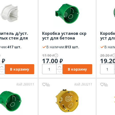
итель д/уст.
Коробка установ скр
Коробк
олых стен для
уст для бетона
уст дл
к
68х45мм блочная
68(65)
50/IMT351501
чии:
417 шт.
Systeme Electric
В наличии:
813 шт.
Electri
В нал
 Electric
17.90
20.20
₽
₽
0
17.00
19.2
₽
₽
В корзину
В корзину
Код:
269311
Код:
263211