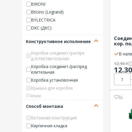
BIRONI
Bticino (Legrand)
BYLECTRICA
DKC (ДКС)
Ecoplast
Соедин
Конструктивное исполнение
кор. п
EKF
коробо
Epplast
Коробка соединит./распре
IMT351
В нали
д./ответвительная
Systeme
Feron
12.90
₽
Коробка соединит./распред
Fortisflex
12.3
елительная
GENERICA
Коробка установочная
GREENEL
Крышка для коробок
GUSI Electric
Крюк
HEGEL
Соединитель для коробок
Способ монтажа
Hensel
Hostcall
Бетонная конструкция
IEK (ИЭК)
Кирпичная кладка
ILME