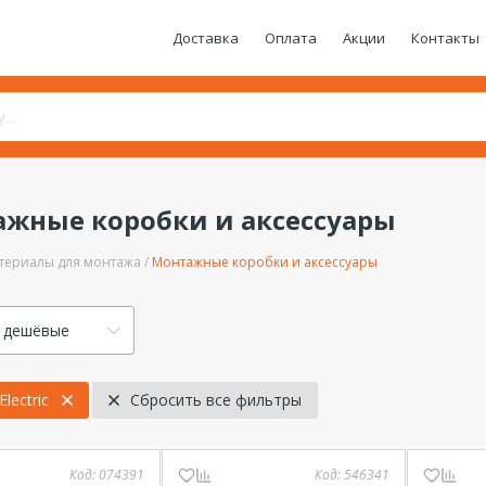
Доставка
Оплата
Акции
Контакты
жные коробки и аксессуары
териалы для монтажа
Монтажные коробки и аксессуары
 дешёвые
lectric
Сбросить все фильтры
Код:
074391
Код:
546341