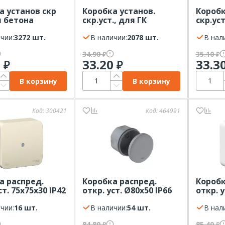
а установ скр
Коробка установ.
Коробк
я бетона
скр.уст., для ГК
скр.уст
х60мм Systeme
68(65)х45мм, желтая
68(65)
c (120шт в уп.)
чии:
3272 шт.
Systeme Electric
В наличии:
2078 шт.
DIY Sys
В нал
34.90
35.10
₽
₽
0
33.20
33.3
₽
₽
В корзину
В корзину
Код:
300421
Код:
464991
а распред.
Коробка распред.
Коробк
ст. 75х75х30 IP42
откр. уст. Ø80x50 IP66
откр. у
ный Systeme
серая Systeme Electric
белый 
c Blanca
чии:
16 шт.
MultiBox с
В наличии:
54 шт.
Blanca
В нал
мембранными
84.80
85.40
₽
₽