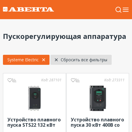
Пускорегулирующая аппаратура
Systeme Electric
Сбросить все фильтры
Код:
287101
Код:
273311
Устройство плавного
Устройство плавного
пуска STS22 132 кВт
пуска 30 кВт 400В со
400В со встр.
встр. байпасным