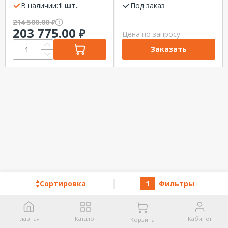
байпасным
В наличии:
1 шт.
контактором
Под заказ
контактором
Systeme Electric
214 500.00
₽
Systeme Electric
203 775.00
₽
Цена по запросу
Заказать
Сортировка
1
Фильтры
Главная
Каталог
Кабинет
Корзина