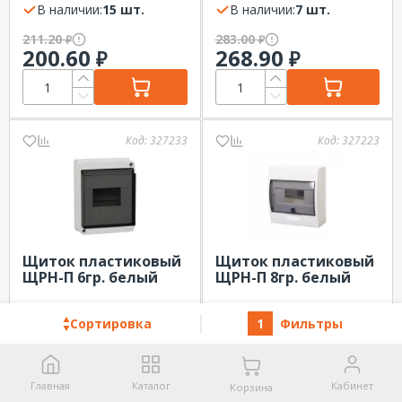
дверь черн. прозр.
В наличии:
15 шт.
дверь черн.
В наличии:
7 шт.
IP40
прозр.IP40
211.20
283.00
₽
₽
200.60
268.90
₽
₽
Код:
327233
Код:
327223
Щиток пластиковый
Щиток пластиковый
ЩРН-П 6гр. белый
ЩРН-П 8гр. белый
Systeme Electric City9
Systeme Electric City9
дверь черн. прозр.
В наличии:
43 шт.
дверь черн. прозр.
В наличии:
11 шт.
Сортировка
1
Фильтры
IP40
IP40
405.50
941.60
₽
₽
385.20
894.50
₽
₽
Главная
Каталог
Кабинет
Корзина