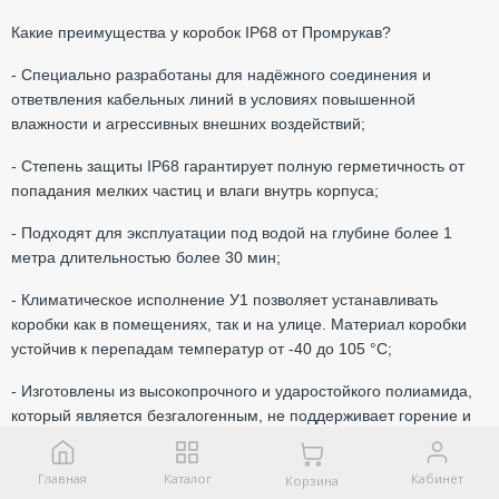
Какие преимущества у коробок IP68 от Промрукав?
- Специально разработаны для надёжного соединения и
ответвления кабельных линий в
условиях повышенной
влажности и агрессивных внешних воздействий;
- Степень защиты IP68 гарантирует полную герметичность от
попадания мелких частиц и
влаги внутрь корпуса;
- Подходят для эксплуатации под водой на глубине более 1
метра длительностью более
30 мин;
- Климатическое исполнение У1 позволяет устанавливать
коробки как в помещениях, так
и на улице. Материал коробки
устойчив к перепадам температур от -40 до 105 °C;
- Изготовлены из высокопрочного и ударостойкого полиамида,
который является
безгалогенным, не поддерживает горение и
устойчив к ультрафиолетовым лучам,
химическим веществам;
Главная
Каталог
Кабинет
Корзина
- В комплект уже входят: кабельные вводы, кабельная колодка,