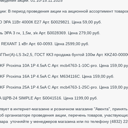
ведения акции: 01.10-15.11.2025
ции: В период проведения акции на акционной ассортимент товаро
D ЭРА 11Вт 4000К Е27 Арт. Б0029821. Цена 59,00 руб.
ь ЭРА 3 гн, 1,5м, з/к Арт. Б0028369. Цена 279,00 руб.
р
REXANT
1 кВт Арт. 60-0093. Цена 2599,
00 руб.
ВГПнг(А)-LS 3х2,5, ГОСТ ККЗ продажа бухтой 100м Арт. KKZ40-0000
EKF Proxima 10А 1Р 4.5кА С Арт. mcb4763-1-10
C
-pro. Цена 159
,00 ру
EKF Proxima 16А 1Р 4.5кА С Арт.
M
634116
C
. Цена 159
,00 руб.
EKF Proxima 25А 1Р 4.5кА С Арт. mcb4763-1-25
C
-pro. Цена 159
,00 ру
РА ЩРВ-24
SIMPLE
Арт. Б0041516. Цена 1199,00 руб.
твует в интернет-магазине и розничном магазине "Авента", принять
б организаторе проведения акции, перечень товаров, участвующих
вара уточняйте у менеджеров магазина или по телефону (4832) 22