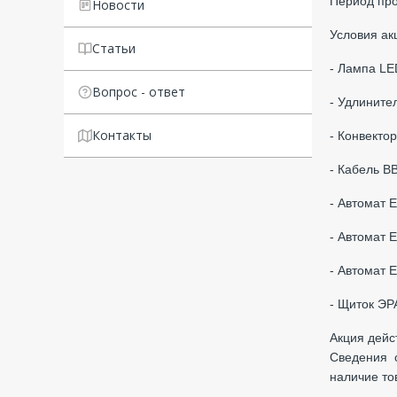
Период про
Новости
Условия ак
Статьи
- Лампа LE
Вопрос - ответ
- Удлинител
Контакты
- Конвекто
- Кабель В
- Автомат 
- Автомат 
- Автомат 
- Щиток Э
Акция дейс
Сведения о
наличие то