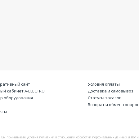
ративный сайт
Условия оплаты
ый кабинет А-ELECTRO
Доставка и самовывоз
р оборудования
Статусы заказов
Возврат и обмен товаро
кты
Вы принимаете условия
политики в отношении обработки персональных данных
и
поли