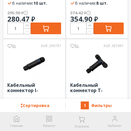
2,5мм2 IP68 REXANT
В наличии:
10 шт.
1,5мм2 IP68 REXANT
В наличии:
8 шт.
295.90
374.42
₽
₽
280.47
354.90
₽
₽
Код:
290781
Код:
387491
Кабельный
Кабельный
коннектор I-
коннектор T-
образный 3PIN 0,5-
образный 3PIN 0,5-
2,5мм2 IP68 REXANT
В наличии:
26 шт.
2,5мм2 IP68 REXANT
В наличии:
15 шт.
Сортировка
1
Фильтры
433.75
482.76
₽
₽
411.14
457.59
₽
₽
Главная
Каталог
Кабинет
Корзина