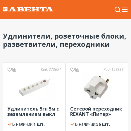
Удлинители, розеточные блоки,
разветвители, переходники
Код:
278651
Код:
158336
Удлинитель 5гн 5м с
Сетевой переходник
заземлением выкл
REXANT «Питер»
белый IP20 IEK
белый
В наличии:
1 шт.
В наличии:
56 шт.