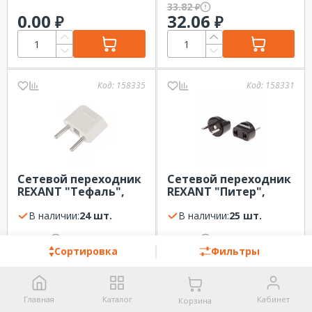
33.82
₽
0.00
32.06
₽
₽
Код:
158335
Код:
158331
Сетевой переходник
Сетевой переходник
REXANT "Тефаль",
REXANT "Питер",
белый
черный
В наличии:
24 шт.
В наличии:
25 шт.
52.59
53.29
₽
₽
49.85
50.52
₽
₽
Сортировка
Фильтры
Главная
Каталог
Кабинет
Корзина