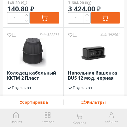
148.20
3 604.20
₽
₽
140.80
3 424.00
₽
₽
Код:
522271
Код:
392561
Колодец кабельный
Напольная башенка
ККТМ 2 Пласт
BUS 12 мод. черная
Инжиниринг
DKC
Под заказ
Под заказ
Цена по запросу
Цена по запросу
Сортировка
Фильтры
Заказать
Заказать
Главная
Каталог
Кабинет
Корзина
Код:
490551
Код:
539631