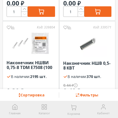
0.00
0.00
₽
₽
Код:
339804
Код:
339571
Наконечник НШВИ
Наконечник НШВ 0,5-
0,75-8 TDM Е7508 (100
8 КВТ
шт./уп.)
В наличии:
2195 шт.
В наличии:
370 шт.
0.44
₽
0.30
0.42
₽
₽
Сортировка
Фильтры
Главная
Каталог
Кабинет
Корзина
Код:
339581
Код:
339433