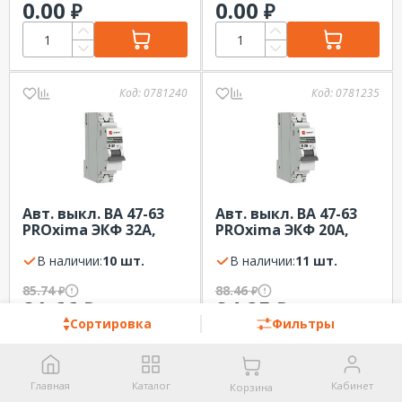
0.00
0.00
₽
₽
Код:
0781240
Код:
0781235
Авт. выкл. ВА 47-63
Авт. выкл. ВА 47-63
PROxima ЭКФ 32А,
PROxima ЭКФ 20А,
6кА, 1Р, В
6кА, 1Р, В,
В наличии:
10 шт.
В наличии:
11 шт.
85.74
88.46
₽
₽
81.66
84.25
₽
₽
Сортировка
Фильтры
Главная
Каталог
Кабинет
Корзина
Код:
101015
Код:
315441