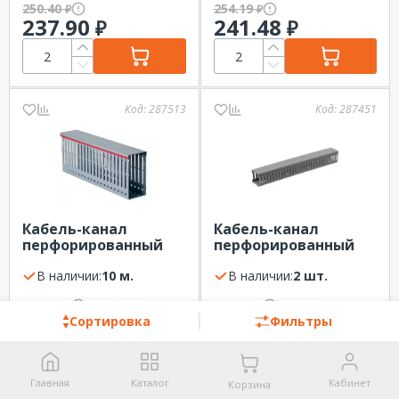
250.40
254.19
₽
₽
237.90
241.48
₽
₽
Код:
287513
Код:
287451
Кабель-канал
Кабель-канал
перфорированный
перфорированный
серый 60х40х2000м
серый 25х25х2000м
(м) DKC
В наличии:
10 м.
(шт) ЭРА KK-25-25-
В наличии:
2 шт.
PERF
292.10
300.79
₽
₽
277.50
290.76
₽
₽
Сортировка
Фильтры
Главная
Каталог
Кабинет
Корзина