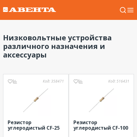
Низковольтные устройства
различного назначения и
аксессуары
Код:
358471
Код:
516431
Резистор
Резистор
углеродистый CF-25
углеродистый CF-100
(С1-4) 0.25 Вт, 1.5 кОм,
(С1-4) 1Вт, 200 Ом, 5%