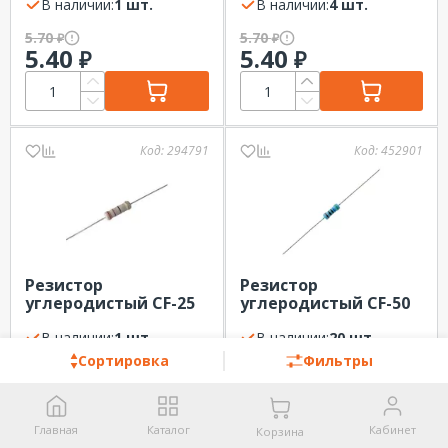
5% Тайвань
В наличии:
1 шт.
Тайвань
В наличии:
4 шт.
5.70
5.70
₽
₽
5.40
5.40
₽
₽
Код:
294791
Код:
452901
Резистор
Резистор
углеродистый CF-25
углеродистый CF-50
(С1-4) 0.25 Вт, 120 Ом,
(С1-4) 0.5 Вт, 2.4 кОм,
5% Тайвань
В наличии:
1 шт.
5% Тайвань
В наличии:
20 шт.
Сортировка
Фильтры
10.00
11.40
₽
₽
9.50
10.80
₽
₽
Главная
Каталог
Кабинет
Корзина