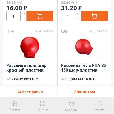
16.80
32.90
₽
₽
16.00
31.20
₽
₽
Код:
384782
Код:
392151
Рассеиватель шар
Рассеиватель РПА 85-
красный пластик
150 шар-пластик
d150мм к основанию
(красный) TDM
НББ ЭЛЕТЕХ
В наличии:
1 шт.
В наличии:
16 шт.
42.00
49.30
₽
₽
39.90
46.80
₽
₽
Сортировка
Фильтры
Главная
Каталог
Кабинет
Корзина