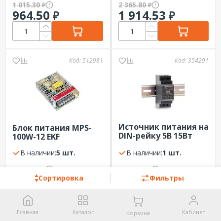
1 015.30
2 365.80
₽
₽
964.50
1 914.53
₽
₽
Код:
512981
Код:
354291
Источник питания на
Блок питания MPS-
DIN-рейку 5В 15Вт
100W-12 EKF
MEAN WELL HDR-30-5
В наличии:
5 шт.
В наличии:
1 шт.
2 207.70
2 233.70
₽
₽
2 097.30
2 122.00
₽
₽
Сортировка
Фильтры
Главная
Каталог
Кабинет
Корзина