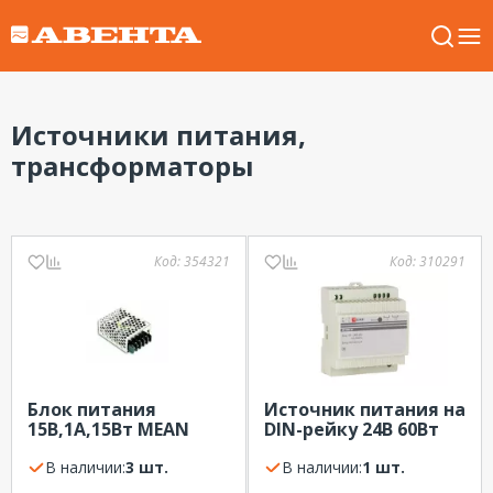
Источники питания,
трансформаторы
Код:
354321
Код:
310291
Блок питания
Источник питания на
15В,1А,15Вт MEAN
DIN-рейку 24В 60Вт
WELL RS-15-15
EKF DR-60W-24
В наличии:
3 шт.
В наличии:
1 шт.