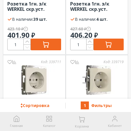
Розетка 1гн. з/к
Розетка 1гн. з/к
WERKEL скр.уст.
WERKEL скр.уст.
Серебряный
Никель глянцевый
В наличии:
39 шт.
В наличии:
4 шт.
423.10
427.60
₽
₽
401.90
406.20
₽
₽
Код:
339711
Код:
339719
Розетка 1гн. з/к
Розетка 1гн. з/к
Сортировка
1
Фильтры
WERKEL скр.уст.
WERKEL скр.уст.
Айвори матовый
Слоновая кость
В наличии:
1 шт.
В наличии:
28 шт.
Главная
Каталог
Кабинет
432.10
433.30
Корзина
₽
₽