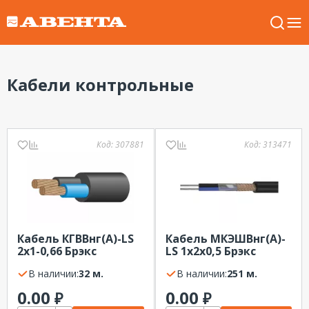
Кабели контрольные
Код:
307881
Код:
313471
Кабель КГВВнг(А)-LS
Кабель МКЭШВнг(А)-
2х1-0,66 Брэкс
LS 1х2х0,5 Брэкс
В наличии:
32 м.
В наличии:
251 м.
0.00
0.00
₽
₽