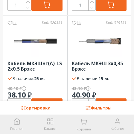
Код:
320351
Код:
319151
Кабель МКЭШнг(А)-LS
Кабель МКЭШ 3х0,35
2х0,5 Брэкс
Брэкс
В наличии:
25 м.
В наличии:
15 м.
40.10
43.10
₽
₽
38.10
40.90
₽
₽
Сортировка
Фильтры
Код:
434682
Код:
317481
Главная
Каталог
Кабинет
Корзина