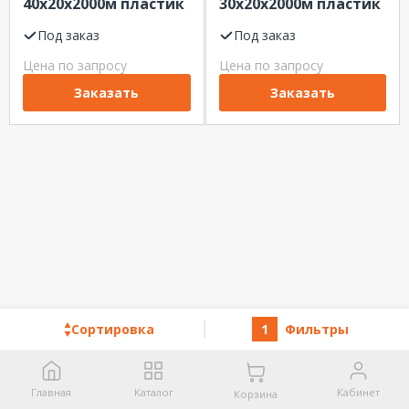
40х20х2000м пластик
30х20х2000м пластик
белый (м) Legrand
белый (м) LEGRAND
Под заказ
(без перегородки)
Под заказ
Цена по запросу
Цена по запросу
Заказать
Заказать
Сортировка
1
Фильтры
Главная
Каталог
Кабинет
Корзина