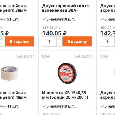
ая клейкая
Двухсторонний скотч
Двухст
(крепп) 38мм
вспененная ЭВА-
акрило
 20 м) REXANT
основа черный 30мм х
12мм 
чии:
51 шт.
5м REXANT
В наличии:
8 шт.
прозра
В нал
147.75
150.22
₽
₽
55
140.05
142.
₽
₽
В корзину
В корзину
Код:
358631
Код:
380921
ая клейкая
Изолента ХБ 15х0,35
Двухст
(крепп) 48мм
мм (ролик 20 м/200 г)
акрило
 20 м) REXANT
REXANT
20мм 
чии:
11 шт.
В наличии:
3 шт.
Прозра
В нал
209.23
210.30
₽
₽