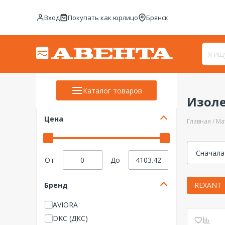
Вход
Покупать как юрлицо
Брянск
Каталог товаров
Изоле
Цена
Главная
Ма
Сначала
От
До
Бренд
REXANT
AVIORA
DKC (ДКС)