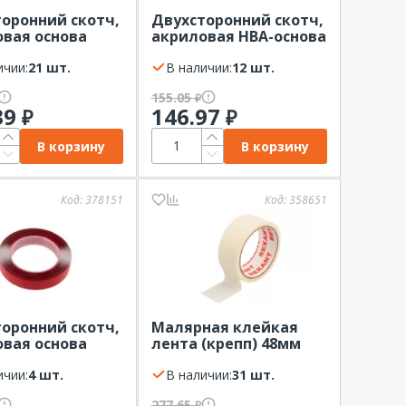
оронний скотч,
Двухсторонний скотч,
вая основа
акриловая HBA-основа
REXANT
12мм REXANT Серый,
чный, ролик 5м
ичии:
21 шт.
ролик 5м
В наличии:
12 шт.
155.05
₽
39
146.97
₽
₽
В корзину
В корзину
Код:
378151
Код:
358651
оронний скотч,
Малярная клейкая
вая основа
лента (крепп) 48мм
REXANT
(рулон 30 м) REXANT
чный, ролик 5м
ичии:
4 шт.
В наличии:
31 шт.
277.65
₽