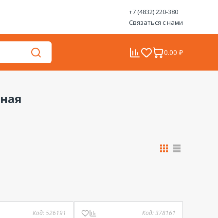
+7 (4832) 220-380
Связаться с нами
0.00 ₽
ьная
Код:
526191
Код:
378161