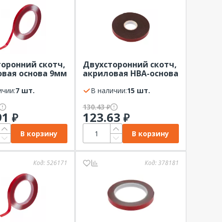
оронний скотч,
Двухсторонний скотч,
вая основа 9мм
акриловая HBA-основа
T прозрачный,
9мм REXANT Серый,
5м
ичии:
7 шт.
ролик 5м
В наличии:
15 шт.
130.43
₽
91
123.63
₽
₽
В корзину
В корзину
Код:
526171
Код:
378181