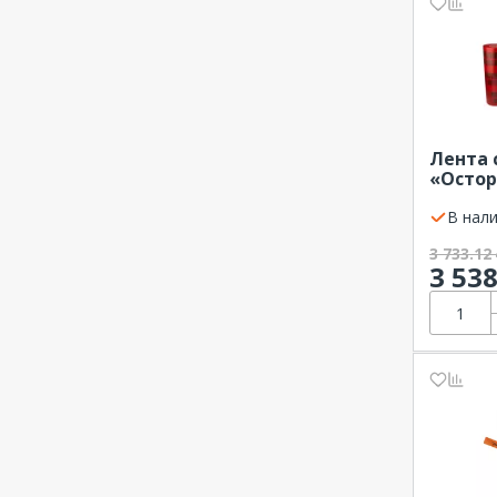
600 мм
750 мм
900 мм
Лента 
«Остор
450 мм 
красн
В нали
REXANT
3 733.12
3 53