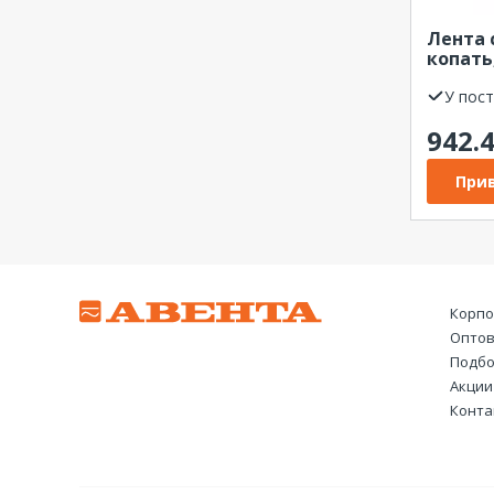
Лента 
копать
40 мм х
оранже
У пос
REXAN
942.
Прив
Корпо
Оптов
Подбо
Акции
Конта