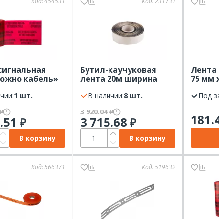
Код:
454531
Код:
231731
сигнальная
Бутил-каучуковая
Лента
ожно кабель»
лента 20м ширина
75 мм 
х 100 м
5см, толщина 0,05см
красн
ый/черный
чии:
1 шт.
REXANT
В наличии:
8 шт.
Под з
,
3 920.04
₽
₽
181.
8.51
3 715.68
₽
₽
В корзину
В корзину
Код:
566371
Код:
519632