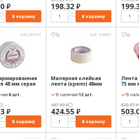
80
198.32
199.
₽
₽
В корзину
В корзину
Код:
203181
Код:
358661
армированная
Малярная клейкая
Лента
я 48 мм серая
лента (крепп) 48мм
75 мм 
 рулон 40 м
(рулон 50 м) REXANT
белый
чии:
6 шт.
В наличии:
12 шт.
REXAN
В нал
447.90
530.67
₽
₽
13
424.55
503.
₽
₽
В корзину
В корзину