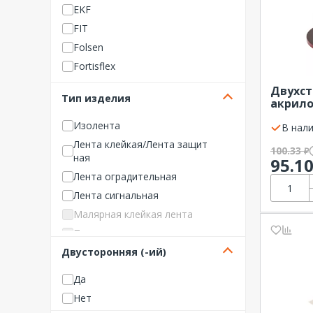
EKF
FIT
Folsen
Fortisflex
Haupa
Двухст
Тип изделия
акрило
Henkel
6мм RE
IEK (ИЭК)
Изолента
ролик 
В нали
KRANZ
Лента клейкая/Лента защит
100.33
₽
ная
NO NAME Изделия для монт
95.1
ажа
Лента оградительная
PROCONNECT
Лента сигнальная
REXANT
Малярная клейкая лента
Schneider Electric
Прочие изделия
Systeme Electric
Двусторонняя (-ий)
TDM ELECTRIC
Да
TEXENERGO
Нет
ЗУБР ОВК