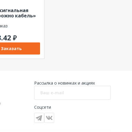
сигнальная
рожно кабель»
 600мм х 100м,
красный/черный
аказ
3.42
₽
Заказать
Рассылка о новинках и акциях
в
Соцсети