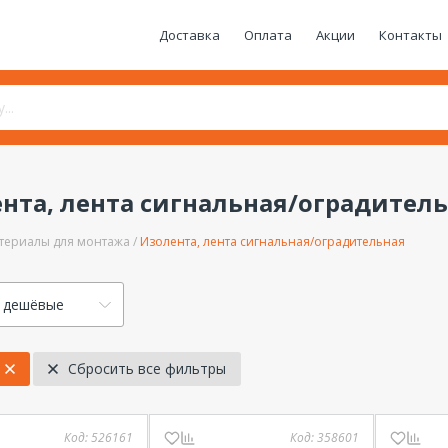
Доставка
Оплата
Акции
Контакты
нта, лента сигнальная/оградител
териалы для монтажа
Изолента, лента сигнальная/оградительная
 дешёвые
Сбросить все фильтры
Код:
526161
Код:
358601