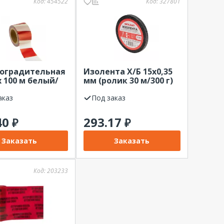
Код:
454522
Код:
327801
 оградительная
Изолента Х/Б 15х0,35
х 100 м белый/
мм (ролик 30 м/300 г)
ый REXANT
REXANT
аказ
Под заказ
40
293.17
₽
₽
Заказать
Заказать
Код:
203233