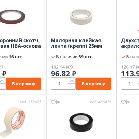
оронний скотч,
Малярная клейкая
Двухст
вая HBA-основа
лента (крепп) 25мм
акрило
XANT серый,
(рулон 20 м) REXANT
REXAN
5м
чии:
16 шт.
В наличии:
59 шт.
ролик 
В нал
102.14
120.17
₽
₽
0
96.82
113.
₽
₽
В корзину
В корзину
Код:
358621
Код:
466811