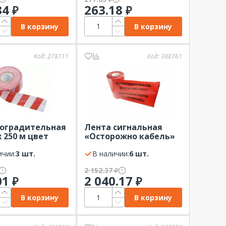
34
263.18
₽
₽
В корзину
В корзину
Код:
278111
Код:
388761
 оградительная
Лента сигнальная
х 250 м цвет
«Осторожно кабель»
/красный
250 мм х 100м
T
ичии:
3 шт.
красный/черный
В наличии:
6 шт.
REXANT
2 152.37
₽
01
2 040.17
₽
₽
В корзину
В корзину