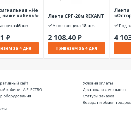
сигнальная «Не
Лента 
, ниже кабель!»
«Осто
Лента СРГ-20м REXANT
 250 м,
REXANT
во-черная
тавщика:
46 шт.
У поставщика:
18 шт.
цвет 
Под з
T
41
2 108.40
4 10
₽
₽
езем за 4 дня
Привезем за 4 дня
ративный сайт
Условия оплаты
ый кабинет А-ELECTRO
Доставка и самовывоз
р оборудования
Статусы заказов
Возврат и обмен товаро
кты