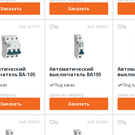
Заказать
Заказать
Код:
521701
Код:
508481
атический
Автоматический
Автом
атель ВА-105
выключатель ВА105
выклю
х-ка В 10 кА
1Р 6А х-ка С 10 кА
2Р 20А 
t
аказ
Dekraft
Под заказ
Dekraf
Под з
запросу
Цена по запросу
Цена по
Заказать
Заказать
Код:
508501
Код:
521691