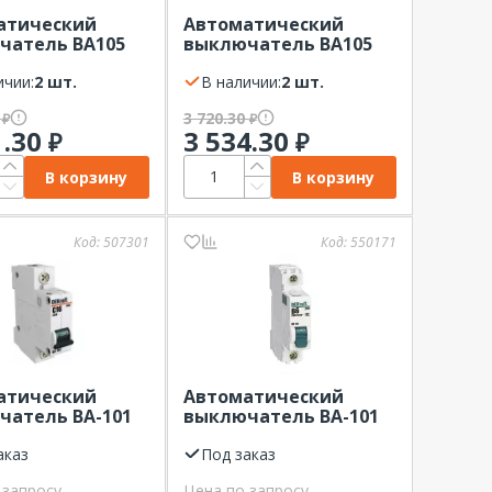
атический
Автоматический
чатель ВА105
выключатель ВА105
х-ка С 10 кА
3Р 40А х-ка С 10 кА
t
ичии:
2 шт.
Dekraft
В наличии:
2 шт.
0
3 720.30
₽
₽
1.30
3 534.30
₽
₽
В корзину
В корзину
Код:
507301
Код:
550171
атический
Автоматический
чатель ВА-101
выключатель ВА-101
-ка С 4,5кА
1Р 6А х-ка В 4,5кА
t
аказ
Dekraft
Под заказ
 запросу
Цена по запросу