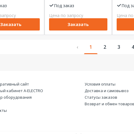
х-ка С 4,5кА
1Р 20А х-ка C 6кА
1Р 32А 
t
аказ
Dekraft
Под заказ
Dekraf
Под з
запросу
Цена по запросу
Цена по
Заказать
Заказать
‹
1
2
3
ративный сайт
Условия оплаты
ый кабинет А-ELECTRO
Доставка и самовывоз
р оборудования
Статусы заказов
Возврат и обмен товаро
кты