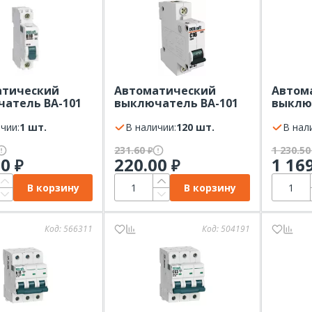
атический
Автоматический
Автом
атель ВА-101
выключатель ВА-101
выклю
х-ка В 4,5кА
1Р 10А х-ка С 4,5кА
1Р 10А 
t
чии:
1 шт.
Dekraft
В наличии:
120 шт.
DEKraf
В нал
231.60
1 230.5
₽
00
220.00
1 16
₽
₽
В корзину
В корзину
Код:
566311
Код:
504191