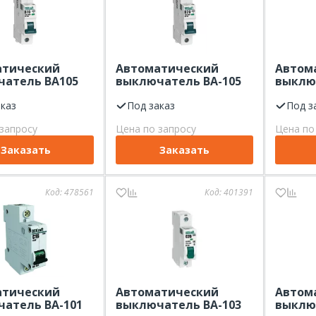
атический
Автоматический
Автом
атель ВА105
выключатель ВА-105
выклю
х-ка В 10 кА
1Р 20А х-ка В 10 кА
1Р 16А 
t
аказ
Dekraft
Под заказ
Dekraf
Под з
запросу
Цена по запросу
Цена по
Заказать
Заказать
Код:
478561
Код:
401391
атический
Автоматический
Автом
атель ВА-101
выключатель ВА-103
выклю