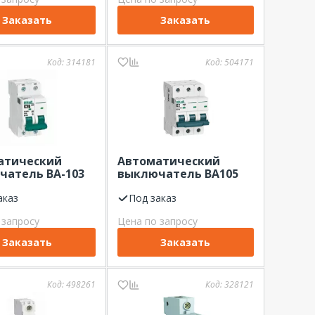
Заказать
Заказать
Код:
314181
Код:
504171
атический
Автоматический
чатель ВА-103
выключатель ВА105
х-ка C 6кА
3Р 2А х-ка С 10 кА
t
аказ
DEKraft
Под заказ
 запросу
Цена по запросу
Заказать
Заказать
Код:
498261
Код:
328121