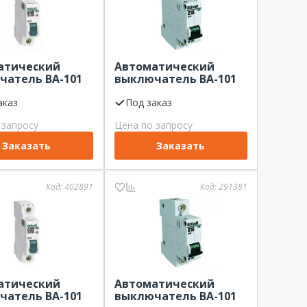
атический
Автоматический
чатель ВА-101
выключатель ВА-101
х-ка В 4,5кА
1Р 16А х-ка С 4,5кА
t
аказ
Dekraft
Под заказ
 запросу
Цена по запросу
Заказать
Заказать
Код:
402891
Код:
291381
атический
Автоматический
чатель ВА-101
выключатель ВА-101