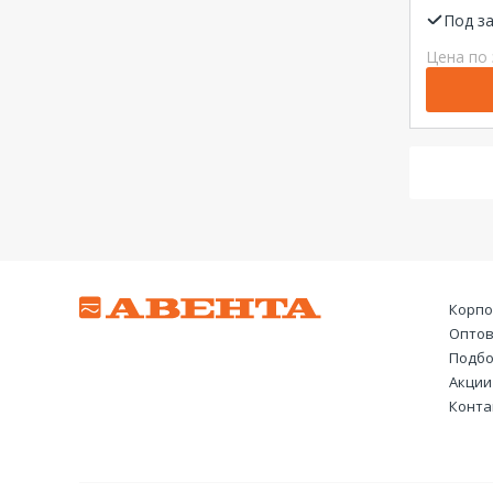
1Р 25А 
Dekraf
Под з
Цена по 
Корпо
Оптов
Подбо
Акции
Конта