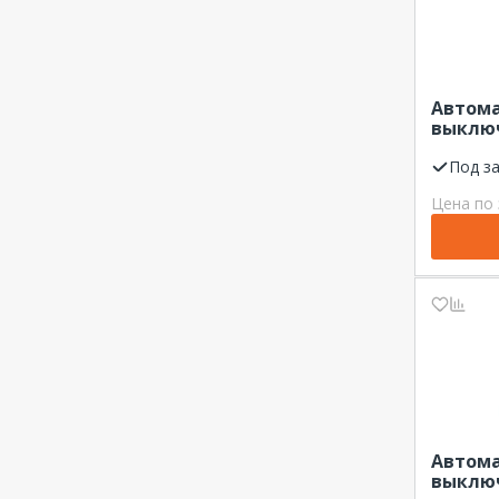
ВА 47-29М
40 А
ВА 47-60
40.0 А
ВА 47-60М
50 А
Автом
ВА 47-60МА
50.0 А
выключ
ВА 47-63
1Р 10А 
60 А
Dekraf
Под з
ВА-101
63 А
ВА-103
Цена по 
80 А
ВА-105
100 А
ВА-201
125 А
Домовой (ВА63)
250 А
350 А
400 А
630 А
1600 А
Автом
выключ