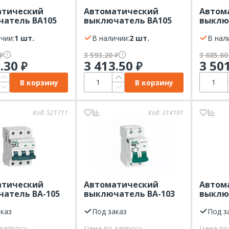
атический
Автоматический
Автом
атель ВА105
выключатель ВА105
выклю
х-ка В 10 кА
3Р 63А х-ка С 10 кА
3Р 32А 
t
чии:
1 шт.
DEKraft
В наличии:
2 шт.
Dekraf
В нал
3 593.20
3 685.6
₽
₽
5.30
3 413.50
3 50
₽
₽
В корзину
В корзину
Код:
521711
Код:
314191
атический
Автоматический
Автом
атель ВА-105
выключатель ВА-103
выклю
х-ка В 10 кА
2Р 32А х-ка C 6кА
1Р 2А х
t
аказ
Dekraft
Под заказ
Dekraf
Под з
запросу
Цена по запросу
Цена по