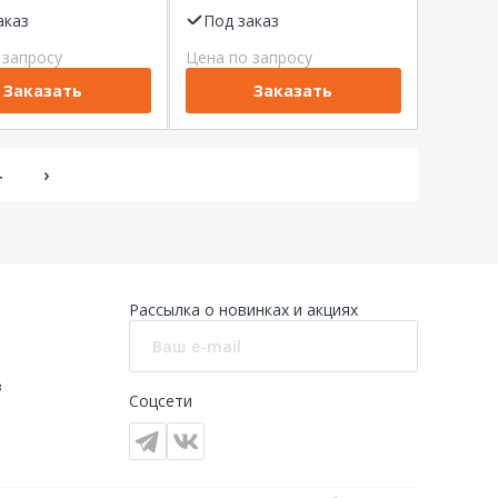
х-ка С 4,5кА
20А 4,5кА С 1Р Dekraft
t
аказ
Под заказ
 запросу
Цена по запросу
Заказать
Заказать
4
›
Рассылка о новинках и акциях
в
Соцсети