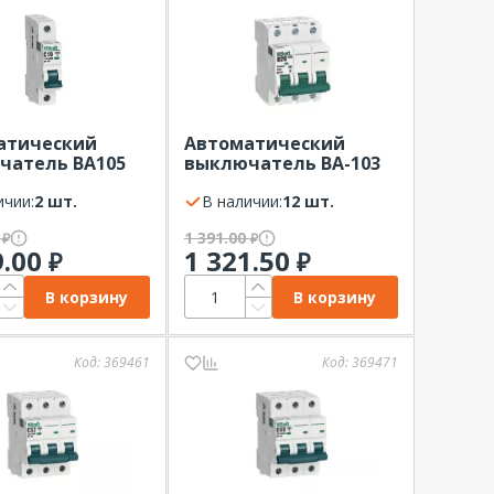
атический
Автоматический
чатель ВА105
выключатель ВА-103
х-ка С 10 кА
3Р 20А х-ка D 6кА
t
ичии:
2 шт.
Dekraft
В наличии:
12 шт.
0
1 391.00
₽
₽
9.00
1 321.50
₽
₽
В корзину
В корзину
Код:
369461
Код:
369471