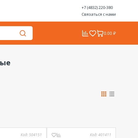
+7 (4832) 220-380
Связаться с нами
0.00 ₽
ные
Код:
504151
Код:
401411