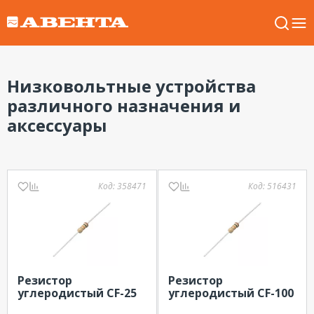
Низковольтные устройства
различного назначения и
аксессуары
Код:
358471
Код:
516431
Резистор
Резистор
углеродистый CF-25
углеродистый CF-100
(С1-4) 0.25 Вт, 1.5 кОм,
(С1-4) 1Вт, 200 Ом, 5%