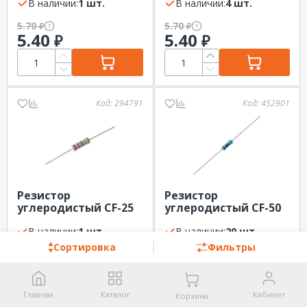
5% Тайвань
В наличии:
1 шт.
Тайвань
В наличии:
4 шт.
5.70
5.70
₽
₽
5.40
5.40
₽
₽
Код:
294791
Код:
452901
Резистор
Резистор
углеродистый CF-25
углеродистый CF-50
(С1-4) 0.25 Вт, 120 Ом,
(С1-4) 0.5 Вт, 2.4 кОм,
5% Тайвань
В наличии:
1 шт.
5% Тайвань
В наличии:
20 шт.
Сортировка
Фильтры
10.00
11.40
₽
₽
9.50
10.80
₽
₽
Главная
Каталог
Кабинет
Корзина