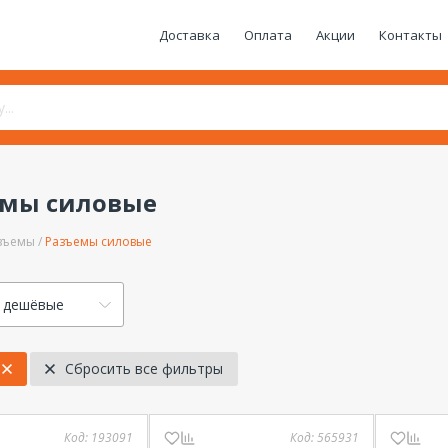
Доставка
Оплата
Акции
Контакты
емы силовые
зъемы
Разъемы силовые
 дешёвые
Сбросить все фильтры
Код:
193091
Код:
565931