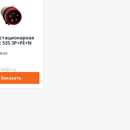
 стационарная
t 535 3Р+РЕ+N
В IP67
аказ
 запросу
Заказать