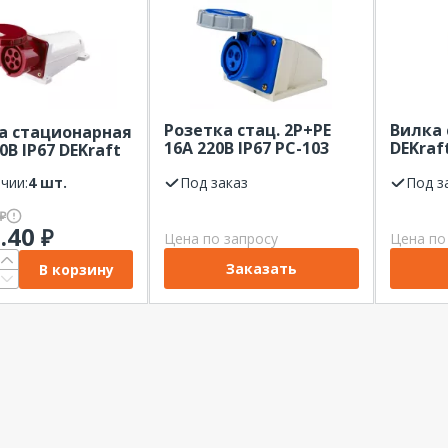
Розетка стац. 2Р+РЕ
Вилка
а стационарная
16А 220В IP67 РС-103
DEKraf
0В IP67 DEKraft
Dekraft
63А 380
чии:
4 шт.
Под заказ
Под з
₽
1.40
₽
Цена по запросу
Цена по
Заказать
В корзину