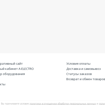
ративный сайт
Условия оплаты
ый кабинет А-ELECTRO
Доставка и самовывоз
р оборудования
Статусы заказов
Возврат и обмен товаро
кты
Вы принимаете условия
политики в отношении обработки персональных данных
и
поли