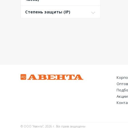
я
500 В (50+60 Гц) черная
Степень защиты (IP)
600-690 В (50+60 Гц) черная
Корпо
Оптов
Подбо
Акции
Конта
© ООО “Авента”, 2026 г. Все права защищены