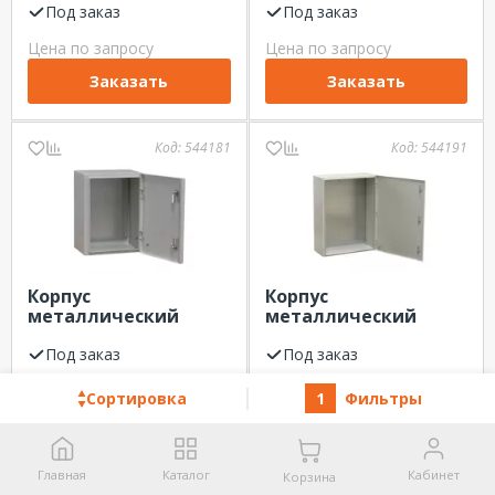
30 мод. IP31
Под заказ
IP31 ЩРВ-12 Dekraft
Под заказ
ЩРУВ-3/30 Dekraft
Цена по запросу
Цена по запросу
Заказать
Заказать
Код:
544181
Код:
544191
Корпус
Корпус
металлический
металлический
ЩРНМ IP31
ЩРНМ IP31
400х400х200 Dekraft
Под заказ
800х600х250 Dekraft
Под заказ
Цена по запросу
Цена по запросу
Сортировка
1
Фильтры
Заказать
Заказать
Главная
Каталог
Кабинет
Корзина