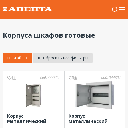
Корпуса шкафов готовые
DEKraft
Сбросить все фильтры
Код:
444851
Код:
544851
Корпус
Корпус
металлический
металлический
710х380х160 3-фазн.
280х330х120 12 мод.