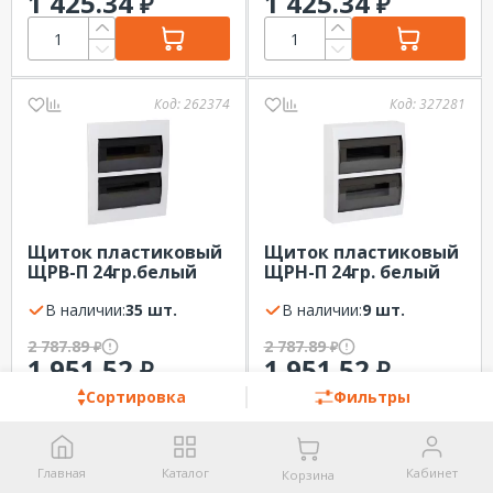
1 425.34
1 425.34
₽
₽
Код:
262374
Код:
327281
Щиток пластиковый
Щиток пластиковый
ЩРВ-П 24гр.белый
ЩРН-П 24гр. белый
EKF PROxima дверь
EKF PROxima IP41
черн. прозр. IP41
В наличии:
35 шт.
В наличии:
9 шт.
2 787.89
2 787.89
₽
₽
1 951.52
1 951.52
₽
₽
Сортировка
Фильтры
Код:
327291
Код:
325853
Главная
Каталог
Кабинет
Корзина