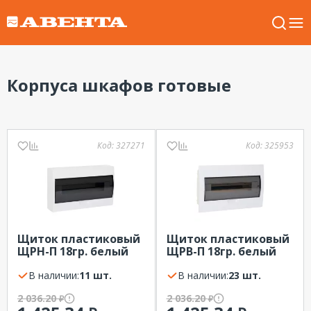
Корпуса шкафов готовые
Код:
327271
Код:
325953
Щиток пластиковый
Щиток пластиковый
ЩРН-П 18гр. белый
ЩРВ-П 18гр. белый
EKF PROxima IP41
EKF PROxima дверь
В наличии:
11 шт.
черн. прозр. IP41
В наличии:
23 шт.
2 036.20
2 036.20
₽
₽