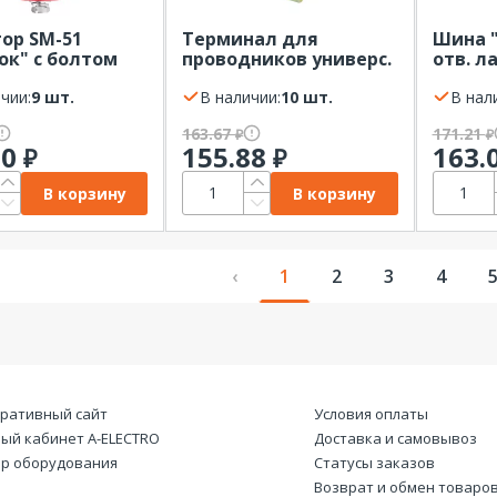
ор SM-51
Терминал для
Шина "
ок" с болтом
проводников универс.
отв. л
16-50 мм2 на шину EKF
рейку 
чии:
9 шт.
(10мм)
В наличии:
10 шт.
В нал
163.67
171.21
₽
₽
30
155.88
163.
₽
₽
В корзину
В корзину
‹
1
2
3
4
ративный сайт
Условия оплаты
ый кабинет А-ELECTRO
Доставка и самовывоз
р оборудования
Статусы заказов
Возврат и обмен товаро