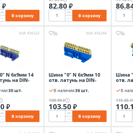
6
82.80
86.8
₽
₽
В корзину
В корзину
Код:
436322
Код:
456244
0" N 6x9мм 14
Шина "0" N 6x9мм 10
Шина "
тунь на DIN-
отв. латунь на DIN-
отв. л
EKF синий
рейку EKF синий
рейку 
чии:
30 шт.
В наличии:
36 шт.
EKF си
В нал
108.90
115.65
₽
₽
80
103.50
110.
₽
₽
В корзину
В корзину