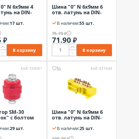
0" N 6x9мм 4
Шина "0" N 6x9мм 6
атунь на DIN-
отв. латунь на DIN-
EKF синий
рейку EKF синий
ичии:
17 шт.
В наличии:
55 шт.
75.70
₽
5
71.90
₽
₽
В корзину
В корзину
Код:
354061
Код:
431644
ор SM-30
Шина "0" N 6x9мм 6
ок" с болтом
отв. латунь на DIN-
рейку EKF желтый
ичии:
29 шт.
В наличии:
25 шт.
100.70
₽