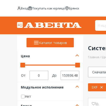
Вход
Покупать как юрлицо
Брянск
Каталог товаров
Сист
Цена
Главная
Щи
Сначала
От
До
Модульное исполнение
EKF
Нет
Бренд