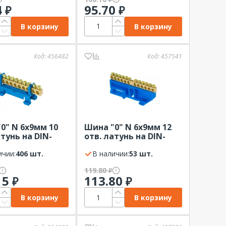
4
95.70
₽
₽
В корзину
В корзину
Код:
456482
Код:
457541
0" N 6x9мм 10
Шина "0" N 6x9мм 12
атунь на DIN-
отв. латунь на DIN-
тип "Стойка"
рейку EKF синий
ний
ичии:
406 шт.
В наличии:
53 шт.
119.80
₽
15
113.80
₽
₽
В корзину
В корзину