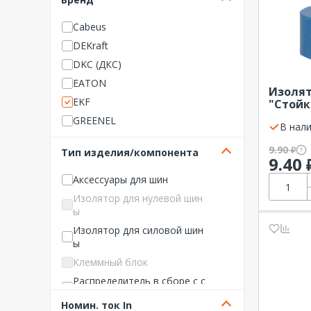
Cabeus
DEKraft
DKC (ДКС)
EATON
Изолят
EKF
"Стойк
GREENEL
В нали
HYUNDAI
9.90
₽
Тип изделия/компонента
IEK (ИЭК)
9.40
ITK
Аксессуары для шин
Legrand
Изолятор для нулевой шин
ы
Navigator
Изолятор для силовой шин
NO NAME Щитовое оборуд
ы
ование
Клеммный блок
Phoenix Contact
Распределитель в сборе с с
REXANT
иловым выключателем
Rittal
Номин. ток In