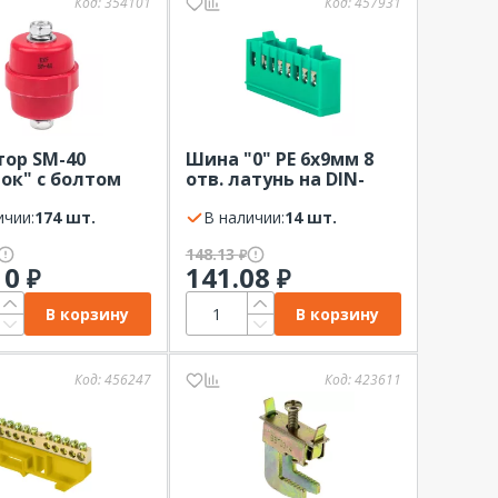
Код:
354101
Код:
457931
ор SM-40
Шина "0" PE 6x9мм 8
ок" с болтом
отв. латунь на DIN-
рейку EKF зеленый
ичии:
174 шт.
изолированный
В наличии:
14 шт.
корпус
148.13
₽
10
141.08
₽
₽
В корзину
В корзину
Код:
456247
Код:
423611