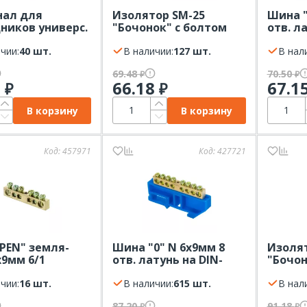
нал для
Изолятор SM-25
Шина "
ников универс.
"Бочонок" с болтом
отв. л
2 на шину (5мм.)
EKF
рейку 
чии:
40 шт.
В наличии:
127 шт.
В нал
69.48
70.50
₽
₽
8
66.18
67.1
₽
₽
В корзину
В корзину
Код:
457971
Код:
427721
PEN" земля-
Шина "0" N 6x9мм 8
Изолят
х9мм 6/1
отв. латунь на DIN-
"Бочон
 по центру
рейку EKF синий
EKF
 EKF
чии:
16 шт.
изолятор
В наличии:
615 шт.
В нал
87.20
91.18
₽
₽