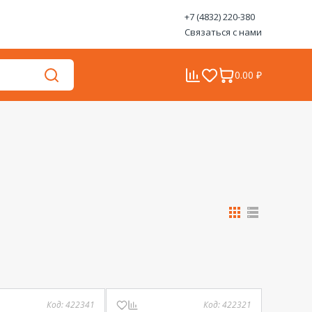
+7 (4832) 220-380
Связаться с нами
0.00 ₽
Код:
422341
Код:
422321