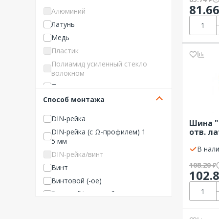
81.6
160 А
16
Алюминий
200 А
18
Латунь
210 А
20
Медь
250 А
22
Пластик
275 А
24
Полиамид усиленный стекло
300 А
волокном
26
315 А
Полипропилен
40
Способ монтажа
320 А
Сталь
48
355 А
DIN-рейка
Шина "
400 А
отв. ла
DIN-рейка (с Ω-профилем) 1
450 А
рейку 
5 мм
В нали
500 А
DIN-рейка/винт
108.20
600 А
₽
Винт
102.
630 А
Винтовой (-ое)
700 А
Втычной/вставной
900 А
Горизонтал.