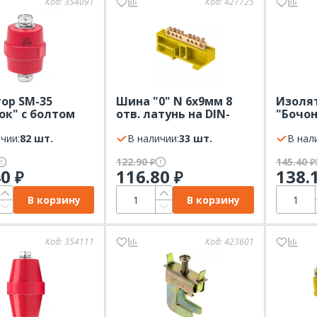
Код:
354091
Код:
427725
ор SM-35
Шина "0" N 6x9мм 8
Изолят
ок" с болтом
отв. латунь на DIN-
"Бочон
рейку EKF желтый
EKF
чии:
82 шт.
В наличии:
33 шт.
В нал
122.90
145.40
₽
₽
40
116.80
138.
₽
₽
В корзину
В корзину
Код:
354111
Код:
423601