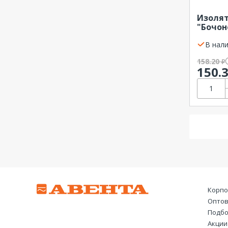
Изолят
"Бочон
EKF
В нали
158.20
₽
150.
Корпо
Оптов
Подбо
Акции