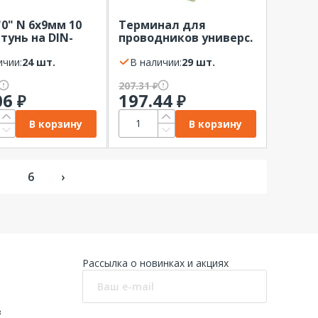
0" N 6x9мм 10
Терминал для
атунь на DIN-
проводников универс.
EKF желтый
70-185 мм2 на шину EKF
ичии:
24 шт.
(10мм)
В наличии:
29 шт.
207.31
₽
06
197.44
₽
₽
В корзину
В корзину
5
6
›
Рассылка о новинках и акциях
в