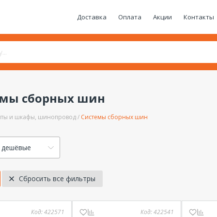
Доставка
Оплата
Акции
Контакты
емы сборных шин
ты и шкафы, шинопровод
Системы сборных шин
 дешёвые
Сбросить все фильтры
Код:
422571
Код:
422541