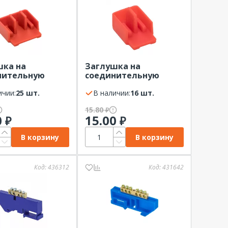
шка на
Заглушка на
нительную
соединительную
-х фазную EKF (в
шину 2-х фазную EKF (в
шт)
ичии:
25 шт.
уп.50 шт)
В наличии:
16 шт.
15.80
₽
0
15.00
₽
₽
В корзину
В корзину
Код:
436312
Код:
431642