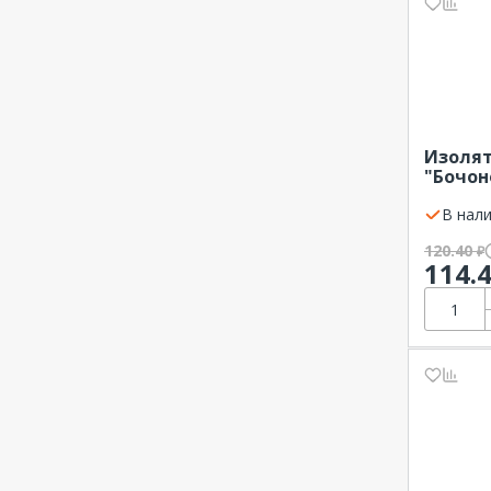
На угловых изоляторах
Непосредственная установк
а
Сверху
Шина
Изолят
"Бочон
EKF
В нали
120.40
₽
114.