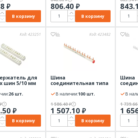
98
806.40
843.
₽
₽
В корзину
В корзину
Код:
423251
Код:
423482
ержатель для
Шина
Шина
х шин 5/10 мм
соединительная типа
соеди
 PROxima
PIN штырь 2Р 63А 1м
PIN шт
чии:
26 шт.
шаг 18мм EKF
В наличии:
100 шт.
шаг 18
В нал
1 586.40
1 739.6
₽
₽
8.50
1 507.10
1 65
₽
₽
В корзину
В корзину