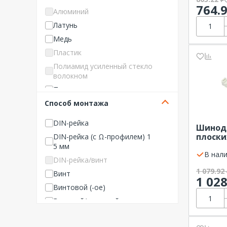
764.
160 А
16
Алюминий
200 А
18
Латунь
210 А
20
Медь
250 А
22
Пластик
275 А
24
Полиамид усиленный стекло
300 А
волокном
26
315 А
Полипропилен
40
Способ монтажа
320 А
Сталь
48
355 А
DIN-рейка
Шинод
400 А
плоски
DIN-рейка (с Ω-профилем) 1
450 А
3Р EKF
5 мм
В нали
500 А
DIN-рейка/винт
1 079.92
600 А
Винт
1 02
630 А
Винтовой (-ое)
700 А
Втычной/вставной
900 А
Горизонтал.