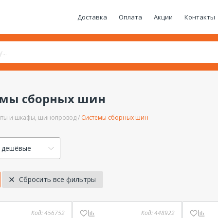
Доставка
Оплата
Акции
Контакты
емы сборных шин
ты и шкафы, шинопровод
Системы сборных шин
 дешёвые
Сбросить все фильтры
Код:
456752
Код:
448922