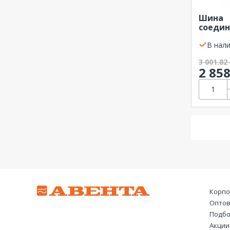
Шина
соедин
FORK в
EKF
В нали
3 001.82
2 85
Корпо
Оптов
Подбо
Акции