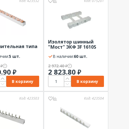
Код:
423532
Код:
075201
Изолятор шинный
нительная типа
"Мост" ЭКФ 3F 1610S
илка 3Р 63А 1м
ичии:
5 шт.
В наличии:
60 шт.
0
2 972.40
₽
₽
0.90
2 823.80
₽
₽
В корзину
В корзину
Код:
423503
Код:
423504