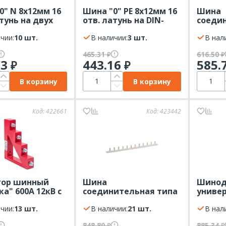
0" N 8х12мм 16
Шина "0" PE 8x12мм 16
Шина
атунь на двух
отв. латунь на DIN-
соеди
х изоляторах
рейку EKF желтый
PIN шт
ний
чии:
10 шт.
нейлоновый корпус
В наличии:
3 шт.
мод. 2
В нал
комбинированный
EKF PR
465.31
616.50
₽
₽
63
443.16
585.
₽
₽
В корзину
В корзину
Код:
422661
Код:
423442
тор шинный
Шина
Шинод
а" 600А 12кВ с
соединительная типа
униве
 EKF
PIN штырь 1Р 63А 1м
12х5-1
чии:
13 шт.
шаг 18мм EKF
В наличии:
21 шт.
В нал
848.80
885.34
₽
₽