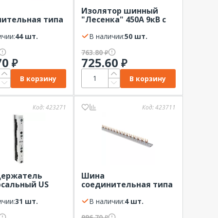
Изолятор шинный
нительная типа
"Лесенка" 450А 9кВ с
ырь 3Р 63А 12
болтом EKF
2см шаг 18мм
ичии:
44 шт.
В наличии:
50 шт.
Oxima
763.80
₽
70
725.60
₽
₽
В корзину
В корзину
Код:
423271
Код:
423711
ержатель
Шина
рсальный US
соединительная типа
0х30 EKF PROxima
FORK вилка 1Р 63А 1м
ичии:
31 шт.
EKF
В наличии:
4 шт.
996.70
₽