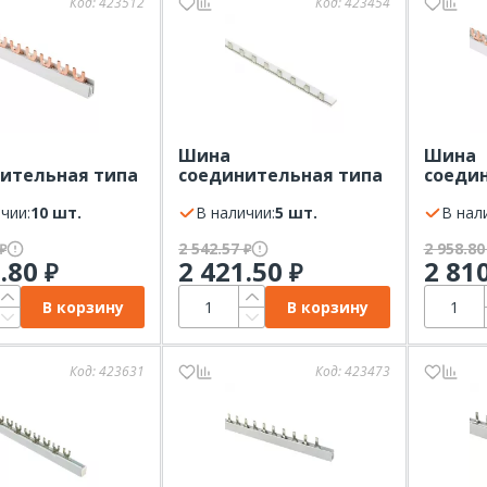
Код:
423512
Код:
423454
Шина
Шина
ительная типа
соединительная типа
соеди
илка 2Р 63А 1м
PIN штырь 1Р 100А 1м
FORK в
чии:
10 шт.
шаг 27мм EKF
В наличии:
5 шт.
EKF
В нал
2 542.57
2 958.8
₽
₽
2.80
2 421.50
2 81
₽
₽
В корзину
В корзину
Код:
423631
Код:
423473