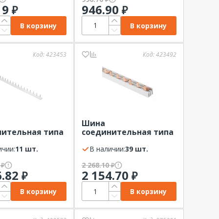
19
946.90
₽
₽
В корзину
В корзину
Код:
423453
Код:
423492
Шина
нительная типа
соединительная типа
ырь 1Р 100А 1м
PIN штырь 3Р 63А 1м
мм EKF
ичии:
11 шт.
шаг 18мм EKF
В наличии:
39 шт.
6
2 268.10
₽
₽
6.82
2 154.70
₽
₽
В корзину
В корзину