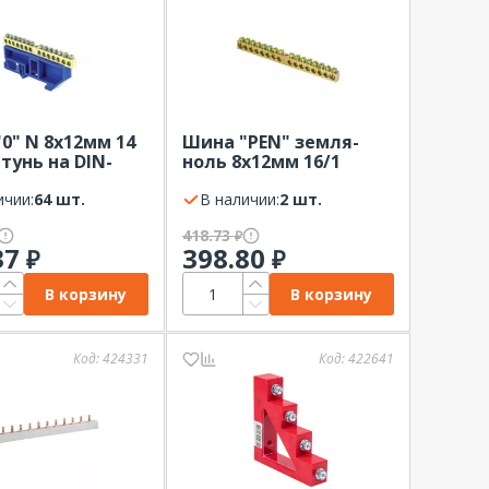
0" N 8x12мм 14
Шина "PEN" земля-
атунь на DIN-
ноль 8х12мм 16/1
EKF синий
крепеж по центру
ичии:
64 шт.
латунь EKF
В наличии:
2 шт.
418.73
₽
37
398.80
₽
₽
В корзину
В корзину
Код:
424331
Код:
422641