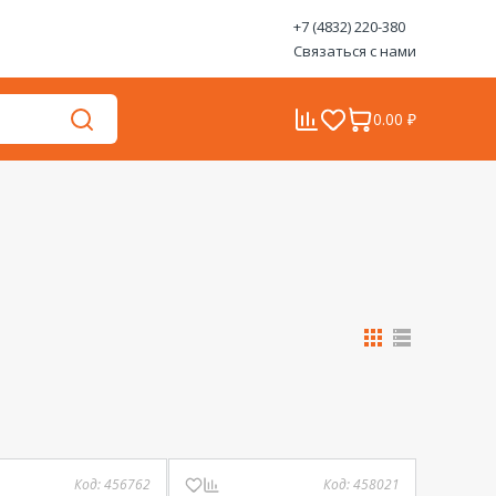
+7 (4832) 220-380
Связаться с нами
0.00 ₽
Код:
456762
Код:
458021