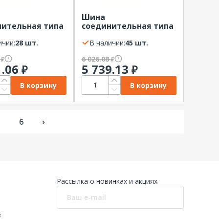
Шина
нительная типа
соединительная типа
ырь 3Р 100А 1м
PIN штырь 3Р 100А 1м
мм EKF
ичии:
28 шт.
шаг 27мм EKF
В наличии:
45 шт.
1
6 026.08
₽
₽
1.06
5 739.13
₽
₽
В корзину
В корзину
5
6
›
Рассылка о новинках и акциях
в