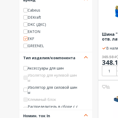
Cabeus
DEKraft
DKC (ДКС)
EATON
Шина "
EKF
отв. ла
рейку 
GREENEL
В нали
HYUNDAI
365.58
₽
Тип изделия/компонента
IEK (ИЭК)
348.
ITK
Аксессуары для шин
Legrand
Изолятор для нулевой шин
ы
Navigator
Изолятор для силовой шин
NO NAME Щитовое оборуд
ы
ование
Клеммный блок
Phoenix Contact
Распределитель в сборе с с
REXANT
иловым выключателем
Rittal
Номин. ток In