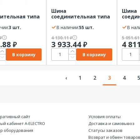
Шина
Шина
ительная типа
соединительная типа
соеди
илка 2Р 100А 1м
PIN штырь 2Р 100А 1м
PIN шт
чии:
3 шт.
шаг 18мм EKF
В наличии:
55 шт.
шаг 18
В нал
4 130.11
5 051.6
₽
₽
8.88
3 933.44
4 81
₽
₽
В корзину
В корзину
‹
1
2
3
4
ративный сайт
Условия оплаты
ый кабинет А-ELECTRO
Доставка и самовывоз
р оборудования
Статусы заказов
Возврат и обмен товаро