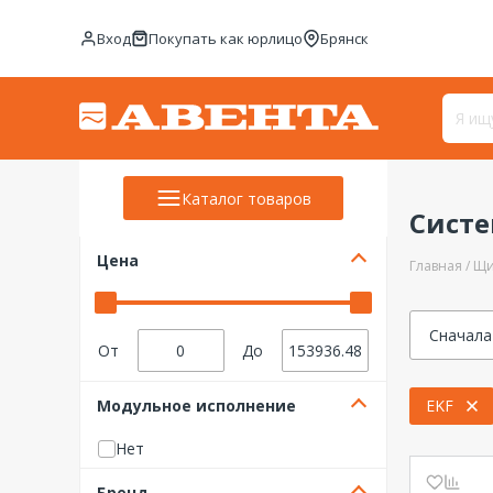
Вход
Покупать как юрлицо
Брянск
Каталог товаров
Сист
Цена
Главная
Щи
Сначала
От
До
Модульное исполнение
EKF
Нет
Бренд