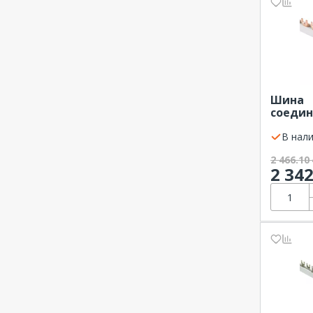
На угловых изоляторах
Непосредственная установк
а
Сверху
Шина
Шина
соедин
FORK в
EKF
В нали
2 466.10
2 34