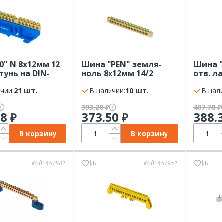
0" N 8x12мм 12
Шина "PEN" земля-
Шина "
тунь на DIN-
ноль 8х12мм 14/2
отв. л
EKF синий
крепеж по краям EKF
рейку 
чии:
21 шт.
В наличии:
10 шт.
В нал
393.20
407.78
₽
₽
18
373.50
388.
₽
₽
В корзину
В корзину
Код:
457881
Код:
457951