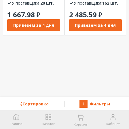
70 градусов REXANT
У поставщика:
20 шт.
3кВт, термостат 15A,
У поставщика:
162 шт.
кольцо
1 667.98
2 485.59
₽
уплотнительное,
₽
фланец D42мм
REXANT
Привезем за 4 дня
Привезем за 4 дня
Сортировка
1
Фильтры
Главная
Каталог
Кабинет
Корзина