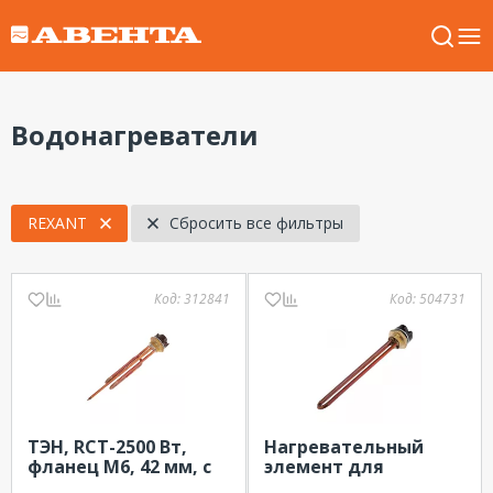
Водонагреватели
REXANT
Сбросить все фильтры
Код:
312841
Код:
504731
ТЭН, RCT-2500 Вт,
Нагревательный
фланец М6, 42 мм, с
элемент для
терморегулятором
бойлера ТЭН RDT