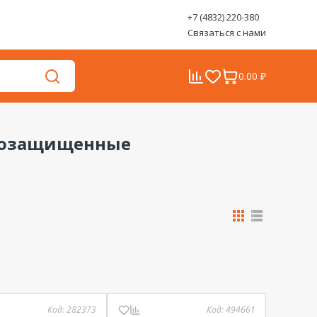
+7 (4832) 220-380
Связаться с нами
0.00 ₽
гозащищенные
Код:
282373
Код:
494661