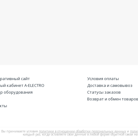
ративный сайт
Условия оплаты
ый кабинет А-ELECTRO
Доставка и самовывоз
р оборудования
Статусы заказов
Возврат и обмен товаро
кты
Вы принимаете условия
политики в отношении обработки персональных данных
и
поли
каждый раз, когда оставляете свои данные в любой форме обратной связи на