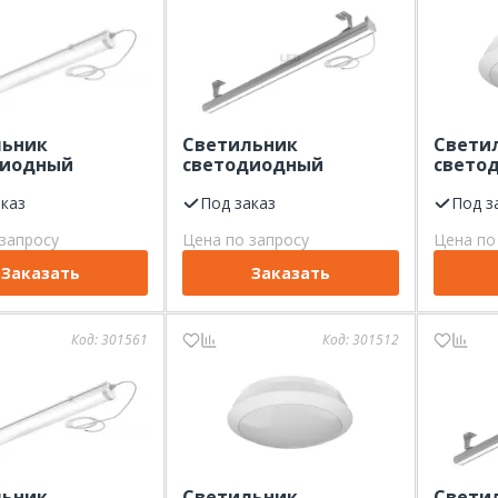
льник
Светильник
Свети
диодный
светодиодный
свето
лагозащищенный
пылевлагозащищенный
4000К 
000К опал
аказ
47Вт 5000К
Под заказ
ЖКХ 18
Под з
6х83 мм IP65
прозрачный
запросу
Цена по запросу
Цена по
 LEDEFFECT
рассеиватель
1237х76х164мм IP65
Заказать
Заказать
6000Лм LEDEFFECT
Код:
301561
Код:
301512
льник
Светильник
Свети