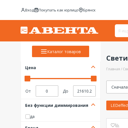
Вход
Покупать как юрлицо
Брянск
Каталог товаров
Свет
Цена
Главная
Св
Сначала
От
До
Без функции диммирования
LEDeffec
да
Бренд