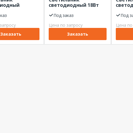
диодный
светодиодный 18Вт
свето
лагозащищенный
4000К с БАП 1час IP65
пылев
000К опал
аказ
круг белый ЖКХ
Под заказ
47Вт 5
Под з
6х83мм с БАП
1800Лм LEDEFFECT
прозр
запросу
Цена по запросу
Цена по
100Лм LEDEFFECT
рассеи
c БАП 
Заказать
Заказать
LEDEFF