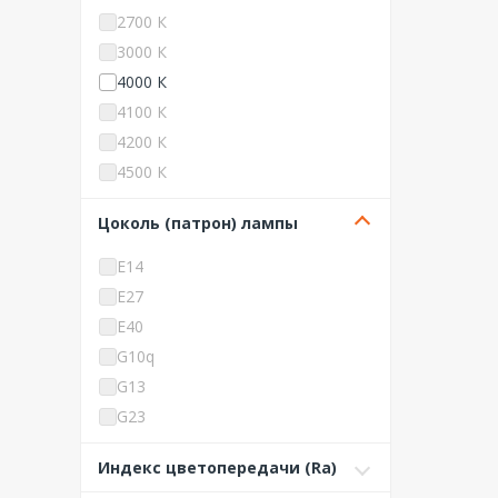
TDM ELECTRIC
14 Вт
2700 К
TechnoLux
15 Вт
3000 К
TERRA
16 Вт
4000 К
Uniel
17 Вт
4100 К
VARTON
18 Вт
4200 К
Virona
19 Вт
4500 К
WOLTA
20 Вт
5000 К
WOLTA PRO
Цоколь (патрон) лампы
21 Вт
5700 К
WOLTA STD
22 Вт
6000 К
E14
Актей
23 Вт
6400 К
E27
АСТЗ (Ардатовский светоте
24 Вт
6500 К
E40
хнический завод)
25 Вт
G10q
АЭК
27 Вт
G13
Владасвет
28 Вт
G23
ВСЕСВЕТОДИОДЫ
30 Вт
G24d-2
Гелан
Индекс цветопередачи (Ra)
31 Вт
G5
Квазар
32 Вт