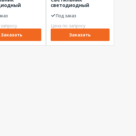
диодный
светодиодный
лагозащищенный
промышленный с
000К
аказ
регулируемым
Под заказ
ачный
кронштейном 100Вт
 запросу
Цена по запросу
ватель 1237х76
5000К IP65 16000Лм
IP65 6000Лм
LEDEFFECT
Заказать
Заказать
ECT