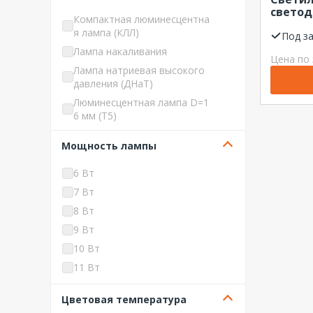
свето
Jazzway
Компактная люминесцентна
пылев
я лампа (КЛЛ)
LEDCRAFT
28Вт 5
Под з
1024х7
Лампа накаливания
LEDeffect
Цена по 
IP65 3
Лампа натриевая высокого
Ledel
давления (ДНаТ)
Ledvance
Люминесцентная лампа D=1
LLT
6 мм (T5)
Navigator
Люминесцентная лампа D=2
Мощность лампы
NEOX
6 мм (T8)
NO NAME Светотехника
Светодиод. (LED) несменная
6 Вт
NOVOVEK
Светодиод. (LED) сменная
7 Вт
Optimus
8 Вт
Philips
9 Вт
REV
10 Вт
REXANT
11 Вт
SDSBET
12 Вт
SLV by Marbel
Цветовая температура
13 Вт