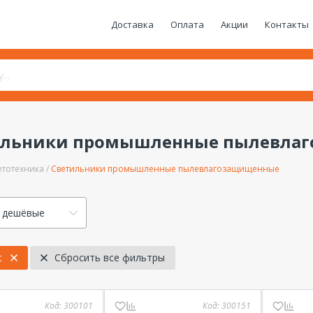
Доставка
Оплата
Акции
Контакты
ильники промышленные пылевла
етотехника
Светильники промышленные пылевлагозащищенные
 дешёвые
t
Сбросить все фильтры
Код:
300101
Код:
300151