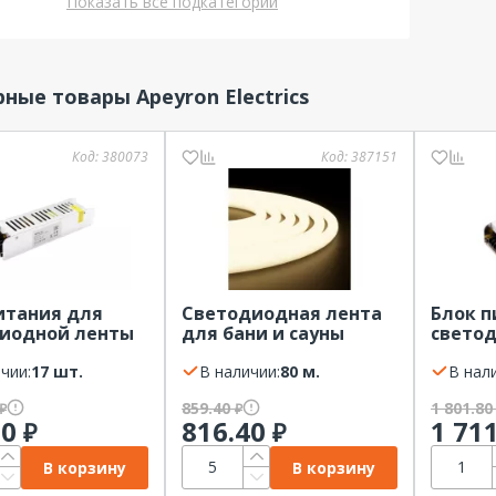
Показать все подкатегории
ные товары Apeyron Electrics
Код:
380073
Код:
387151
итания для
Светодиодная лента
Блок п
иодной ленты
для бани и сауны
свето
2В IP20 APEYRON
SMD2835 14,4Вт/м
150Вт 
чии:
17 шт.
3000К 24В 5м IP68
В наличии:
80 м.
В нал
APEYRON
859.40
1 801.8
₽
₽
20
816.40
1 71
₽
₽
В корзину
В корзину