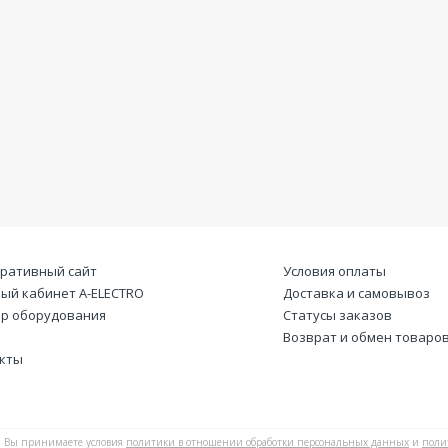
ративный сайт
Условия оплаты
ый кабинет А-ELECTRO
Доставка и самовывоз
р оборудования
Статусы заказов
Возврат и обмен товаро
кты
Вы принимаете условия
политики в отношении обработки персональных данных
и
поли