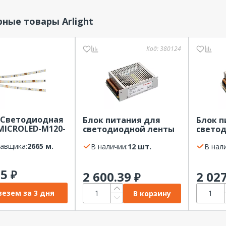
ные товары Arlight
Код:
380124
t Светодиодная
Блок питания для
Блок п
MICROLED-M120-
светодиодной ленты
свето
V Day4000 (9.6
100Вт 12В IP20 ARS-100-
35Вт 24
20, 2216, 5m)
тавщика:
2665 м.
12 ARLIGHT
В наличии:
12 шт.
ARLIG
В нал
25
₽
2 600.39
2 02
₽
езем за 3 дня
В корзину