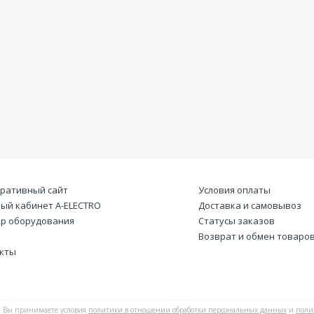
ративный сайт
Условия оплаты
ый кабинет А-ELECTRO
Доставка и самовывоз
р оборудования
Статусы заказов
Возврат и обмен товаро
кты
Вы принимаете условия
политики в отношении обработки персональных данных
и
поли