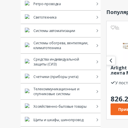
Ретро-проводка
Популяр
Светотехника
Системы автоматизации
Системы обогрева, вентиляции,
климатотехника
Средства индивидуальной
защиты (СИЗ)
Arligh
лента 
Счетчики (приборы учета)
4mm 24
W/m, IP
У пос
(узкая)
Телекоммуникационные и
спутниковые системы
826.
Хозяйственно-бытовые товары
Прив
Щиты и шкафы, шинопровод