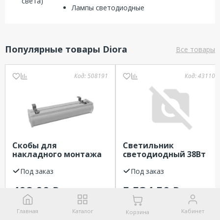
Лампы светодиодные
Популярные товары Diora
Все товары
Код:
508191
Код:
431101
Скобы для
Светильник
накладного монтажа
светодиодный 38Вт
на стену (компл) Piton
4000К опал 595х595х48
Diora
Под заказ
IP65 4200Лм DIORA
Под заказ
408.00
5 534.50
₽
₽
Заказать
Заказать
Главная
Каталог
Кабинет
Корзина