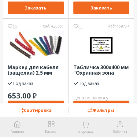
Заказать
Заказать
Код:
426861
Код:
469751
Маркер для кабеля
Табличка 300х400 мм
(защелка) 2,5 мм
"Охранная зона
символ "С" (УП) EKF,
кабеля" ПВХ 3 мм,
желтый
Под заказ
односторонняя РФ
Под заказ
653.00
₽
Цена по запросу
Заказать
Заказать
Сортировка
Фильтры
Код:
310951
Код:
492411
Главная
Каталог
Кабинет
Корзина