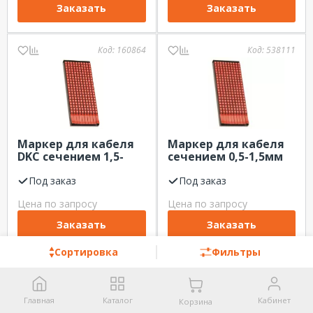
Заказать
Заказать
Код:
160864
Код:
538111
Маркер для кабеля
Маркер для кабеля
DKC сечением 1,5-
сечением 0,5-1,5мм
2,5мм символ "E”
символ „7” DKC
Под заказ
Под заказ
Цена по запросу
Цена по запросу
Заказать
Заказать
Сортировка
Фильтры
Код:
538121
Код:
452871
Главная
Каталог
Кабинет
Корзина