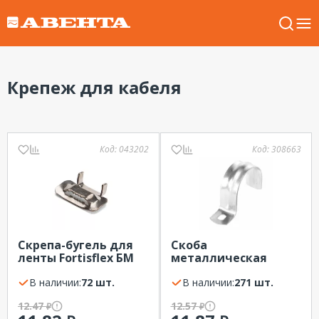
Крепеж для кабеля
Код:
043202
Код:
308663
Скрепа-бугель для
Скоба
ленты Fortisflex БМ
металлическая
(201) (100 шт./уп.)
однолапковая
В наличии:
72 шт.
оцинкованная 48-
В наличии:
271 шт.
50мм ПРОМРУКАВ
12.47
12.57
₽
₽