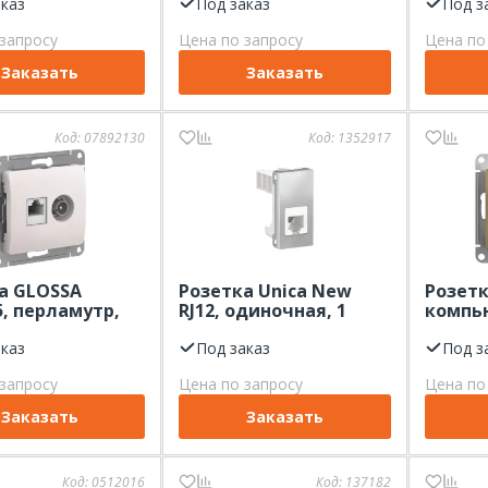
аказ
Под заказ
Под з
запросу
Цена по запросу
Цена по
Заказать
Заказать
Код:
07892130
Код:
1352917
а GLOSSA
Розетка Unica New
Розет
5, перламутр,
RJ12, одиночная, 1
компью
модуль, алюминий.
Systeme
аказ
Под заказ
GLOSSA
Под з
кат.5E
запросу
Цена по запросу
Цена по
Заказать
Заказать
Код:
0512016
Код:
137182