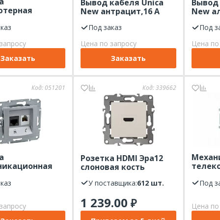
а
Вывод кабеля Unica
Вывод 
ютерная
New антрацит,16 А
New а
sign SE белая,
аказ
Под заказ
Под з
запросу
Цена по запросу
Цена по
Заказать
Заказать
Код:
051201
Код:
339662
а
Механ
Розетка HDMI Эра12
никационная
телек
слоновая кость
J11+RJ45,
униве
ий, кат.5е
аказ
У поставщика:
612 шт.
розетк
Под з
ABB 8 
1 239.00
₽
RJ45, 
запросу
Цена по
8118