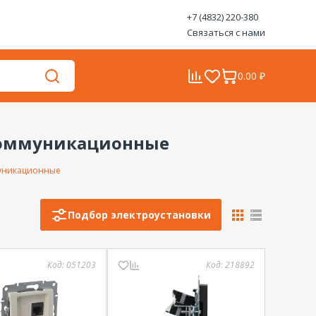
+7 (4832) 220-380
Связаться с нами
0.00 ₽
коммуникационные
муникационные
Подбор электроустановки
Код:
051203
Код:
218892