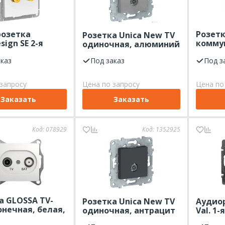
озетка
Розет
Розетка Unica New TV
sign SE 2-я
комму
одиночная, алюминий
SEDNA 
аказ
Под заказ
кат. 5е
Под з
запросу
Цена по запросу
Цена по
Заказать
Заказать
Код:
078929
Код:
1352925
а GLOSSA TV-
Розетка Unica New TV
Аудиор
онечная, белая,
одиночная, антрацит
Val. 1-