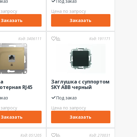
аказ
Под заказ
 запросу
Цена по запросу
Заказать
Заказать
Код:
3406111
Код:
191171
ка
Заглушка с суппортом
терная RJ45
SKY ABB черный
 Electric
бархат
 скр.уст. Титан
аказ
Под заказ
 запросу
Цена по запросу
Заказать
Заказать
Код:
051205
Код:
270031