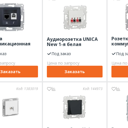
а
Розет
Аудиорозетка UNICA
никационная
комму
New 1-я белая
J11+RJ45,
SEDNA R
, кат.5е
аказ
Под заказ
кат. 5е
Под з
запросу
Цена по запросу
Цена по
Заказать
Заказать
Код:
1383019
Код:
144973