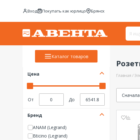
Вход
Покупать как юрлицо
Брянск
Каталог товаров
Розе
Цена
Главная
Эл
Сначала
От
До
Бренд
ANAM (Legrand)
Bticino (Legrand)