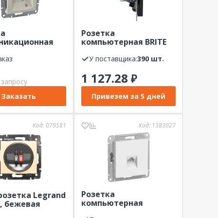
ка
Розетка
никационная
компьютерная BRITE
RJ45, бежевая,
ИЭК графит РК10-БрГ
аказ
У поставщика:
390 шт.
1 127.28
₽
 запросу
Заказать
Привезем за 5 дней
Код:
079581
Код:
1383027
Розетка
озетка Legrand
компьютерная
я, бежевая
AtlasDesign SE лотос