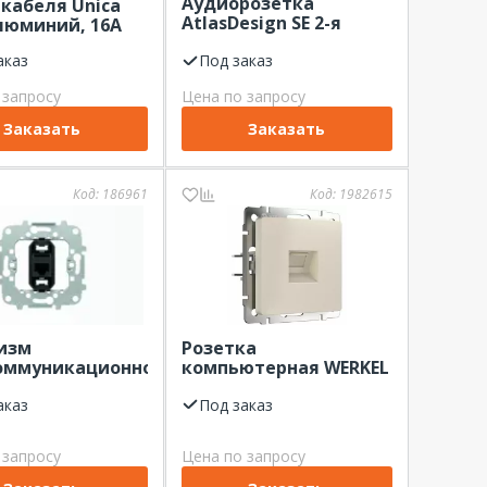
Аудиорозетка
кабеля Unica
AtlasDesign SE 2-я
люминий, 16А
бежевая
аказ
Под заказ
 запросу
Цена по запросу
Заказать
Заказать
Код:
186961
Код:
1982615
изм
Розетка
оммуникационной
компьютерная WERKEL
рсальной
айвори матовый
и SKY/SKY Moon
аказ
Под заказ
контактов, тип
категория 5е,
 запросу
Цена по запросу