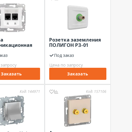
ка
Розетка заземления
никационная
ПОЛИГОН РЗ-01
J45, 2-я, белая,
ПЛГН.687000.085-01
аказ
Под заказ
 запросу
Цена по запросу
Заказать
Заказать
Код:
144971
Код:
157106