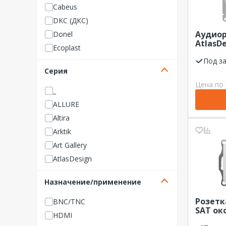
Cabeus
DKC (ДКС)
Аудиор
Donel
AtlasDe
Ecoplast
белая
Под з
Efapel
Серия
EKF
Цена по 
GENERICA
_
GUSI Electric
ALLURE
Hyperline
Altira
IEK (ИЭК)
Arktik
IN HOME
Art Gallery
Intro
AtlasDesign
ITK
Avanti
Назначение/применение
JUNG
Basic 55
KRANZ
basic55
Розетк
BNC/TNC
SAT ок
Legrand
Blanca
HDMI
1DB
Livolo