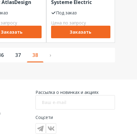
c AtlasDesign
Systeme Electric
т. Мокко тип-C
AtlasDesign скр.уст.
аказ
Карбон 5В/2,4 А,
Под заказ
скор.заряд. QC,
2х5В/1,2 А
 запросу
Цена по запросу
.
Заказать
Заказать
36
37
38
›
Рассылка о новинках и акциях
в
Соцсети