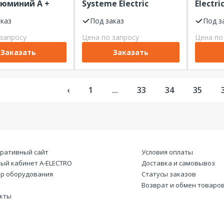
люминий A +
Systeme Electric
Electri
45W
AtlasDesign скр.уст.
скр.ус
скор.заряд.
аказ
Карбон 5В/2,4А,
Под заказ
65W
Под з
мех.
2х5В/1,2 А
высоко
запросу
Цена по запросу
Цена по
PD, мех
Заказать
Заказать
‹
1
...
33
34
35
ративный сайт
Условия оплаты
ый кабинет А-ELECTRO
Доставка и самовывоз
р оборудования
Статусы заказов
Возврат и обмен товаро
кты