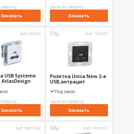
 запросу
Цена по запросу
Заказать
Заказать
Код:
352293
Код:
1352937
а USB Systeme
Розетка Unica New 2-я
c AtlasDesign
USB,антрацит
т. тип-C 65W
скор.заряд. QC,
аказ
Под заказ
х. Белый
 запросу
Цена по запросу
Заказать
Заказать
Код:
13813102
Код:
13813121