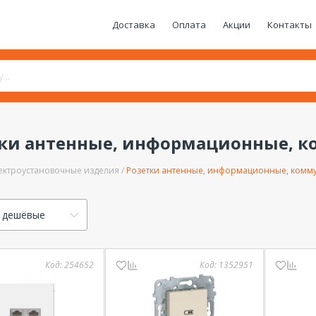
Доставка
Оплата
Акции
Контакты
тки антенные, информационные, 
ектроустановочные изделия
Розетки антенные, информационные, ком
 дешёвые
Код:
254652
Код:
1352951