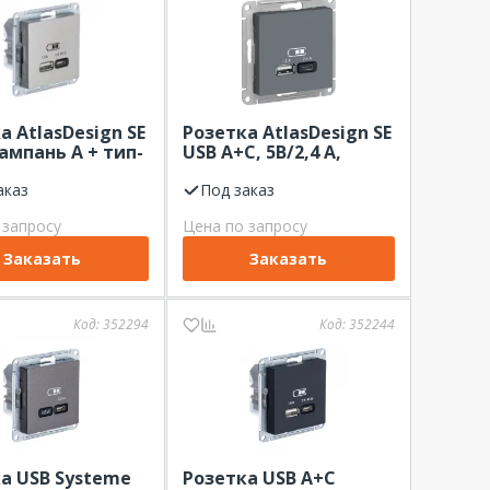
а AtlasDesign SE
Розетка AtlasDesign SE
ампань A + тип-
USB A+С, 5В/2,4 А,
2х5В/1,2 А грифель
скор.заряд.
аказ
Под заказ
 мех.
 запросу
Цена по запросу
Заказать
Заказать
Код:
352294
Код:
352244
а USB Systeme
Розетка USB A+С