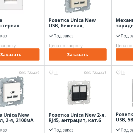
а
Розетка Unica New
Механ
ютерная
USB, бежевая,
зарядн
 Electric Art
двойная, 5 В / 2100 мА
Zenit 
 2-я белый,
аказ
Под заказ
2000 мА
Под з
антра
запросу
Цена по запросу
Цена по
Заказать
Заказать
Код:
135294
Код:
1352931
Розетк
а Unica New
Розетка Unica New 2-я,
USB, 5В
л, 2-я, 2100мА
RJ45, антрацит, кат.6
алюми
аказ
Под заказ
Под з