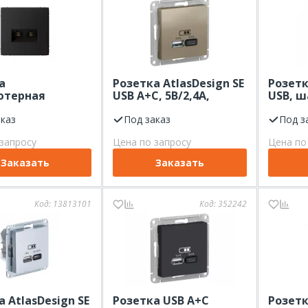
а
Розетка AtlasDesign SE
Розетк
ютерная
USB A+С, 5В/2,4А,
USB, ш
 Electric Art
2х5В/1,2 А, шампань
C 45W
 2-я карбон,
аказ
Под заказ
высоко
Под з
QC,PD,
запросу
Цена по запросу
Цена по
Заказать
Заказать
Код:
13813101
Код:
352242
 AtlasDesign SE
Розетка USB A+С
Розетк