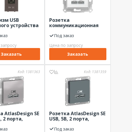
изм USB
Розетка
ого устройства
коммуникационная
N2185.2 AN 1М,
SEDNA USB, 2-ая,
, 5В, цвет
аказ
белая, 2,1А (2x1,05А)
Под заказ
цит
 запросу
Цена по запросу
Заказать
Заказать
Код:
1381363
Код:
1381359
а AtlasDesign SE
Розетка AtlasDesign SE
, 2 порта,
USB, 5В, 2 порта,
ний
грифель
аказ
Под заказ