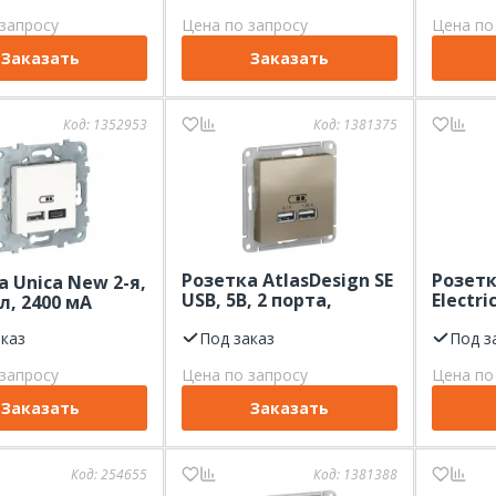
запросу
Цена по запросу
Цена по
Заказать
Заказать
Код:
1352953
Код:
1381375
Розетка AtlasDesign SE
Розетк
а Unica New 2-я,
USB, 5В, 2 порта,
Electri
л, 2400 мА
шампань
скр.ус
аказ
Под заказ
высоко
Под з
PD, ме
запросу
Цена по запросу
Цена по
Заказать
Заказать
Код:
254655
Код:
1381388