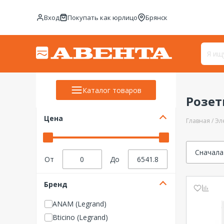
Вход
Покупать как юрлицо
Брянск
Каталог товаров
Розе
Цена
Главная
Эл
Сначала
От
До
Бренд
ANAM (Legrand)
Bticino (Legrand)