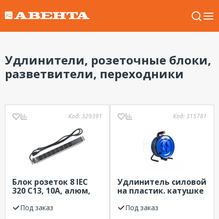
Удлинители, розеточные блоки,
разветвители, переходники
Код:
329391
Код:
315781
Блок розеток 8 IEC
Удлинитель силовой
320 C13, 10А, алюм,
на пластик. катушке
19", шнур 2 м, вилка
4 гн. 20м с з/к КГ 3х2.5
IEC 320 C14 Cabeus
Под заказ
IP44 Атлант
Под заказ
PDU-8I-2IEC (7291c)