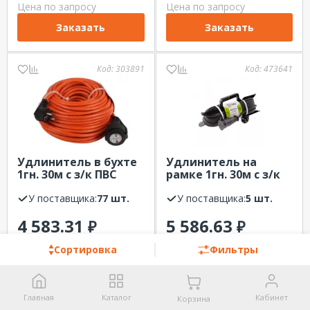
Цена по запросу
Цена по запросу
Заказать
Заказать
Код:
303891
Код:
473641
Удлинитель в бухте
Удлинитель на
1гн. 30м с з/к ПВС
рамке 1гн. 30м с з/к
3х1,5 ЭРА UPx-1e-
КГ 3х1,5 IP44 ЭРА UFx-
3x1.5-30m
У поставщика:
77 шт.
1e-3x1,5-30m-IP44(KG)
У поставщика:
5 шт.
4 583.31
5 586.63
₽
₽
Сортировка
Фильтры
Привезем за 5
Привезем за 5
дней
дней
Главная
Каталог
Кабинет
Корзина
Код:
296311
Код:
443381