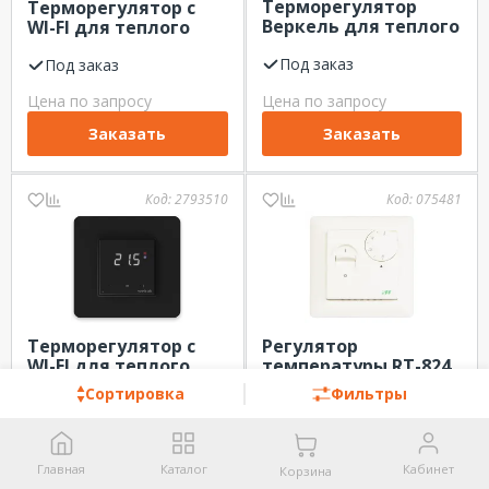
Терморегулятор
Терморегулятор с
Веркель для теплого
WI-FI для теплого
пола W1151108
пола Welrok vz atl
черный
Под заказ
Под заказ
Цена по запросу
Цена по запросу
Заказать
Заказать
Код:
2793510
Код:
075481
Терморегулятор с
Регулятор
WI-FI для теплого
температуры RT-824
пола Welrok vz bk atl
F&F от +5 до +35 С,
Сортировка
Фильтры
Под заказ
230В
Под заказ
Цена по запросу
Цена по запросу
Главная
Каталог
Кабинет
Заказать
Заказать
Корзина