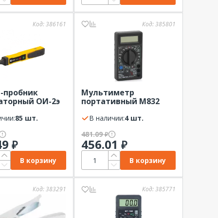
Код:
386161
Код:
385801
-пробник
Мультиметр
аторный ОИ-2э
портативный M832
ert
PROconnect
ичии:
85 шт.
В наличии:
4 шт.
481.09
₽
49
456.01
₽
₽
В корзину
В корзину
Код:
383291
Код:
385771