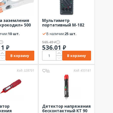
а заземления
Мультиметр
крокодил» 500
портативный М-182
мм для сварки
(DT-182) PROconnect
T
ичии:
10 шт.
В наличии:
25 шт.
565.49
₽
11
536.01
₽
₽
В корзину
В корзину
Код:
328701
Код:
455181
атор
Детектор напряжения
жения
бесконтактный КТ 90