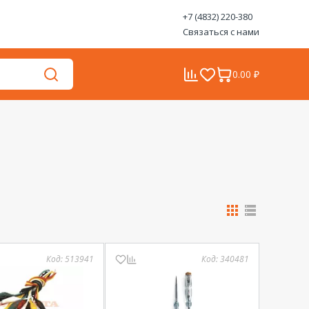
+7 (4832) 220-380
Связаться с нами
0.00 ₽
Код:
513941
Код:
340481