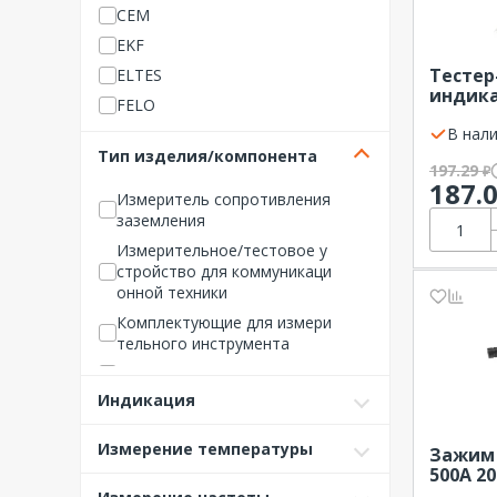
CEM
EKF
Тестер
ELTES
индика
FELO
190 мм
В нали
Fluke
Тип изделия/компонента
Gigant
197.29
₽
187.
Habotest
Измеритель сопротивления
заземления
HALSA
Измерительное/тестовое у
Hantek
стройство для коммуникаци
Haupa
онной техники
Hoden Electronics
Комплектующие для измери
тельного инструмента
IEK (ИЭК)
Микрометр
ITK
Индикация
Мультиметр
Janitza
Пирометр
Mastech
Измерение температуры
Зажим
Прибор для проверки налич
NO NAME Инструмент
500А 2
ия напряжения/индикаторна
PROCONNECT