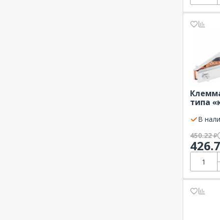
Росма
САТУРН
ССД
СТЭЛЛ
ТЭТРА ЛТД
Электро Трейд
Энергобезопасность
Клемм
ЭНЗА
типа «
А 170 
REXAN
В нали
450.22
₽
426.