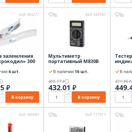
Код:
383271
Код:
385781
а заземления
Мультиметр
Тестер
крокодил» 300
портативный M830B
индик
мм для сварки
PROconnect
EKF Exp
T
чии:
4 шт.
В наличии:
16 шт.
В нал
455.77
471.96
₽
₽
75
432.01
449.
₽
₽
В корзину
В корзину
Код:
385681
Код:
117011