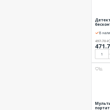
Детект
бескон
REXAN
В нали
497.70
₽
471.
Мульт
портат