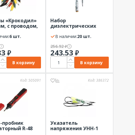
ы «Крокодил»
Набор
мм, с проводом,
диэлектрических
 REXANT
индикаторных
ичии:
6 шт.
отверток КВТ НИО-02Т
В наличии:
20 шт.
серия ПРОФИ
256.92
₽
83
243.53
₽
₽
В корзину
В корзину
Код:
505091
Код:
386372
-пробник
Указатель
аторный R-48
напряжения УНН-1
T
ЭНЗА 40-1000В