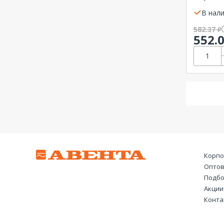
PROcon
В нали
582.37
₽
552.
Корпо
Оптов
Подбо
Акции
Конта