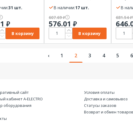
nect
REXANT Basic провод
цифров
чии:
31 шт.
для щупов
В наличии:
17 шт.
В нал
красный+черный,
607.69
681.54
₽
₽
щупы 2шт, иглы 2шт,
01
576.01
646.
₽
₽
"вилки" 2шт, "банан"
4шт, "крокодил" 4шт
В корзину
В корзину
‹
1
2
3
4
5
6
ративный сайт
Условия оплаты
ый кабинет А-ELECTRO
Доставка и самовывоз
р оборудования
Статусы заказов
Возврат и обмен товаро
кты