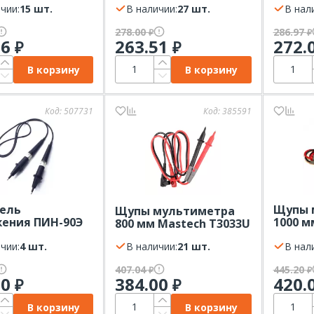
чии:
15 шт.
В наличии:
27 шт.
В нал
278.00
286.97
₽
₽
16
263.51
272.
₽
₽
В корзину
В корзину
Код:
507731
Код:
385591
ель
Щупы 
Щупы мультиметра
ения ПИН-90Э
1000 м
800 мм Mastech T3033U
о Трейд
T3030
чии:
4 шт.
В наличии:
21 шт.
В нал
407.04
445.20
₽
₽
60
384.00
420.
₽
₽
В корзину
В корзину