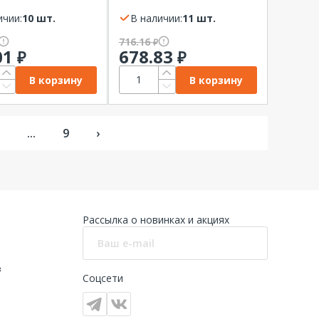
ой REXANT R-30
серия PROLINE КВТ
ичии:
10 шт.
В наличии:
11 шт.
716.16
₽
01
678.83
₽
₽
В корзину
В корзину
...
9
›
Рассылка о новинках и акциях
в
Соцсети