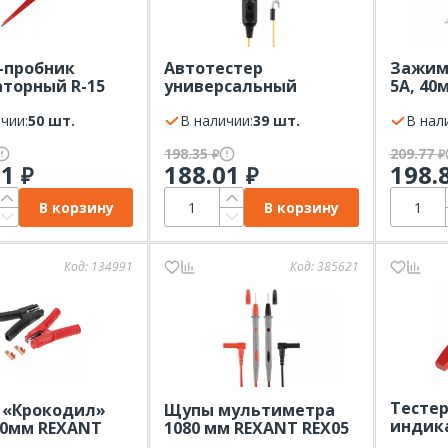
-пробник
Автотестер
Зажим
торный R-15
универсальный
5А, 40
 REXANT
черный (ИГЛА)
10 пар
чии:
50 шт.
REXANT
В наличии:
39 шт.
В нал
198.35
209.77
₽
₽
01
188.01
198.
₽
₽
В корзину
В корзину
Код:
134991
Код:
385621
Тестер
 «Крокодил»
Щупы мультиметра
индик
00мм REXANT
1080 мм REXANT REX05
REXAN