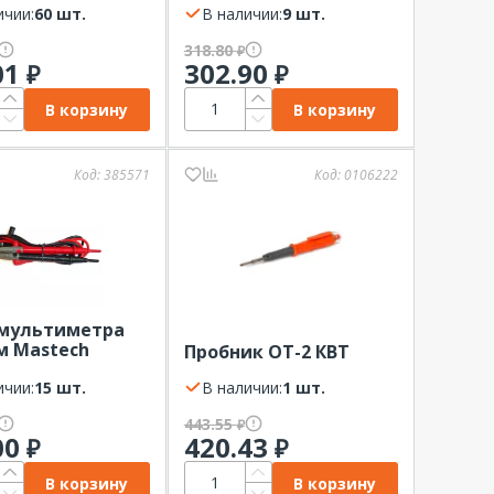
ичии:
60 шт.
постоянный и
В наличии:
9 шт.
переменный ток
318.80
₽
01
302.90
₽
₽
В корзину
В корзину
Код:
385571
Код:
0106222
мультиметра
м Mastech
Пробник ОТ-2 КВТ
U
ичии:
15 шт.
В наличии:
1 шт.
443.55
₽
00
420.43
₽
₽
В корзину
В корзину