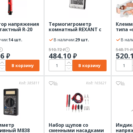
ор напряжения
Термогигрометр
Клемм
тактный R-20
комнатный REXANT с
типа «
T
часами и функцией
А 200 
чии:
14 шт.
будильника
В наличии:
29 шт.
REXAN
В нал
510.72
548.71
₽
₽
76
484.10
520.
₽
₽
В корзину
В корзину
Код:
385811
Код:
165621
иметр
Набор щупов со
Индик
ивный M838
сменными насадками
напря