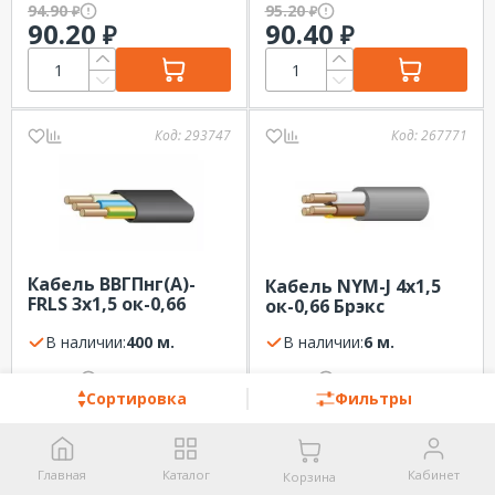
94.90
95.20
₽
₽
90.20
90.40
₽
₽
Код:
293747
Код:
267771
Кабель ВВГПнг(A)-
Кабель NYM-J 4х1,5
FRLS 3х1,5 ок-0,66
ок-0,66 Брэкс
Пересвет
В наличии:
400 м.
В наличии:
6 м.
96.10
96.40
₽
₽
91.30
91.50
₽
₽
Сортировка
Фильтры
Главная
Каталог
Кабинет
Корзина