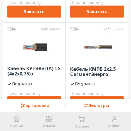
Цена по запросу
Цена по запросу
Заказать
Заказать
Код:
260781
Код:
506101
Кабель КУПЭВнг(А)-LS
Кабель КМПВ 2х2,5
(4х2х0,75)э
СегментЭнерго
Рыбинсккабель
Под заказ
Под заказ
Цена по запросу
Цена по запросу
Заказать
Заказать
Сортировка
Фильтры
Код:
563721
Код:
282241
Главная
Каталог
Кабинет
Корзина