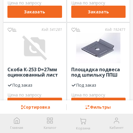
Цена по запросу
Цена по запросу
Заказать
Заказать
Код:
541281
Код:
192471
Скоба К-253 D=27мм
Площадка подвеса
оцинкованный лист
под шпильку ППШ
S=2,0мм СОЭМИ
52х52мм ЛИДЕР
Под заказ
Под заказ
Цена по запросу
Цена по запросу
Заказать
Заказать
Сортировка
Фильтры
Код:
310021
Код:
483091
Главная
Каталог
Кабинет
Корзина