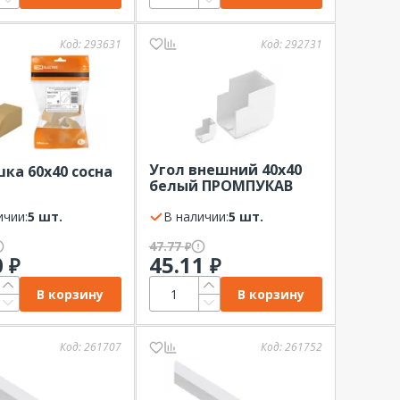
Код:
293631
Код:
292731
Угол внешний 40х40
ка 60х40 сосна
белый ПРОМПУКАВ
(4шт в уп.)
ичии:
5 шт.
В наличии:
5 шт.
47.77
₽
0
45.11
₽
₽
В корзину
В корзину
Код:
261707
Код:
261752