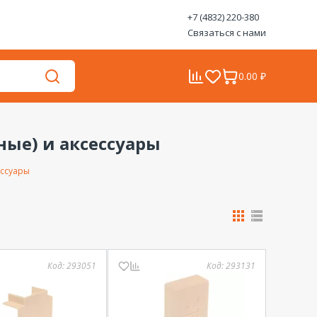
+7 (4832) 220-380
Связаться с нами
0.00 ₽
ые) и аксессуары
ессуары
Код:
293051
Код:
293131