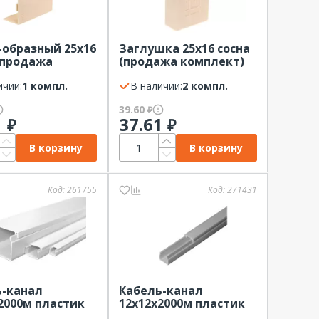
-образный 25х16
Заглушка 25х16 сосна
(продажа
(продажа комплект)
кт) IEK (4 шт в
IEK (4шт в уп.)
ичии:
1 компл.
В наличии:
2 компл.
39.60
₽
1
37.61
₽
₽
В корзину
В корзину
Код:
261755
Код:
271431
ь-канал
Кабель-канал
2000м пластик
12х12х2000м пластик
(м) PLEXUP
серый ПРОМРУКАВ