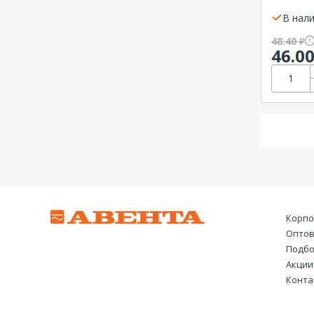
Schneid
В нали
48.40
₽
46.0
Корпо
Оптов
Подбо
Акции
Конта