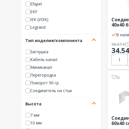
Efapel
EKF
Соедин
IEK (ИЭК)
40х40 
Legrand
ПРОМР
В нали
NO NAME КНС
Тип изделия/компонента
OBO Bettermann
36.57
₽
34.5
PLEXUP
Заглушка
REXANT
Кабель-канал
RUVinil
Миниканал
Schneider Electric
Перегородка
TDM ELECTRIC
Поворот 90 гр.
ПРОМРУКАВ
Соединитель на стык
Рувинил
Угол внешний
Высота
СВ Профиль
Угол внутренний
Электропласт
Угол Т-образный
7 мм
Соедин
ЭРА (Энергия света)
60х40 
10 мм