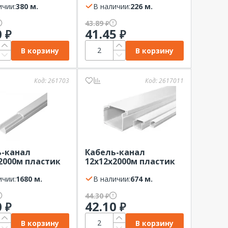
ичии:
380 м.
В наличии:
226 м.
43.89
₽
0
41.45
₽
₽
В корзину
В корзину
Код:
261703
Код:
2617011
ь-канал
Кабель-канал
2000м пластик
12х12х2000м пластик
 ПРОМРУКАВ (в
белый (м) PLEXUP
.)
ичии:
1680 м.
В наличии:
674 м.
44.30
₽
0
42.10
₽
₽
В корзину
В корзину