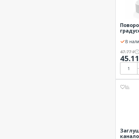
Поворо
градус
ПРОМР
В нали
47.77
₽
45.1
Заглуш
канало