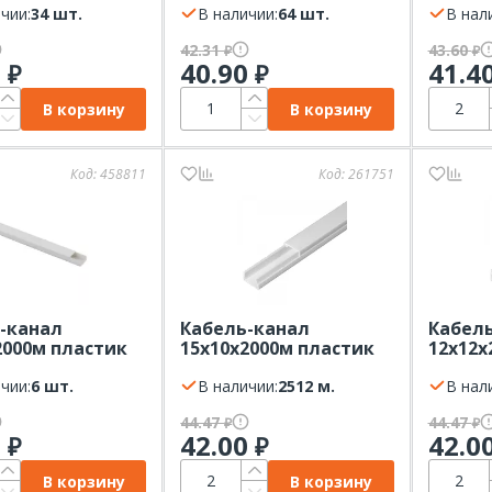
чии:
34 шт.
12-12
В наличии:
64 шт.
В нал
42.31
43.60
₽
₽
0
40.90
41.4
₽
₽
В корзину
В корзину
Код:
458811
Код:
261751
-канал
Кабель-канал
Кабел
2000м пластик
15х10х2000м пластик
12х12х
(шт) ЭРА KK-W-
белый (м) ПРОМРУКАВ
белый
чии:
6 шт.
В наличии:
2512 м.
уп.242м
В нал
44.47
44.47
₽
₽
7
42.00
42.0
₽
₽
В корзину
В корзину