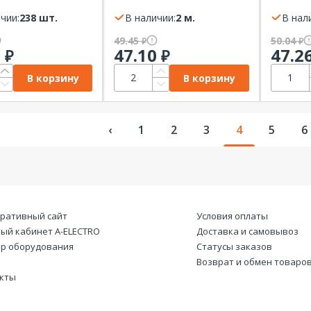
er Electric
белый ЭКФ
чии:
238 шт.
В наличии:
2 м.
В нал
49.45
50.04
₽
₽
0
47.10
47.2
₽
₽
В корзину
В корзину
‹
1
2
3
4
5
6
ративный сайт
Условия оплаты
ый кабинет А-ELECTRO
Доставка и самовывоз
р оборудования
Статусы заказов
Возврат и обмен товаро
кты