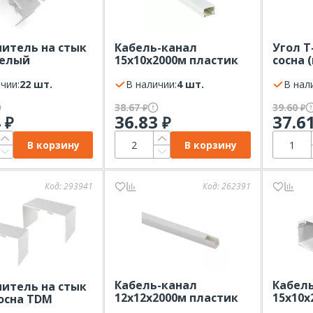
итель на стык
Кабель-канал
Угол Т
белый
15х10х2000м пластик
сосна 
УКАВ
белый ЭКФ
компле
чии:
22 шт.
В наличии:
4 шт.
уп.)
В нал
38.67
39.60
₽
₽
4
36.83
37.6
₽
₽
В корзину
В корзину
Код:
293941
Код:
262391
Кабель-канал
Кабел
итель на стык
12х12х2000м пластик
15х10х
сосна TDM
белый (шт) ЭРА KK-W-
белый 