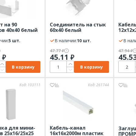
т на 90
Соединитель на стык
Кабел
ов 40х40 белый
60х40 белый
12х12х
УКАВ
ПРОМРУКАВ
белый 
чии:
5 шт.
В наличии:
10 шт.
В нал
47.77
47.94
₽
₽
1
45.11
45.5
₽
₽
В корзину
В корзину
Код:
103111
Код:
261744
ка для мини-
Кабель-канал
Заглуш
в 25х16/25х25
16х16х2000м пластик
ПРОМР