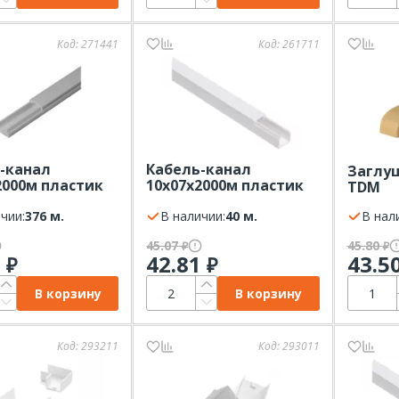
Код:
271441
Код:
261711
-канал
Кабель-канал
Заглуш
2000м пластик
10х07х2000м пластик
TDM
(м) ПРОМРУКАВ
белый IEK Элекор
чии:
376 м.
В наличии:
40 м.
В нал
45.07
45.80
₽
₽
7
42.81
43.5
₽
₽
В корзину
В корзину
Код:
293211
Код:
293011