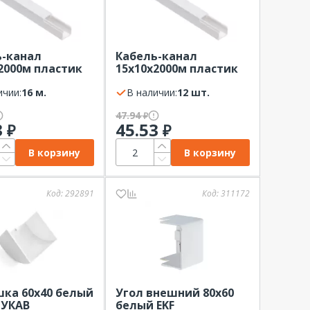
ь-канал
Кабель-канал
2000м пластик
15х10х2000м пластик
(м) ИЭК Элекор
белый ИЭК Элекор
ичии:
16 м.
В наличии:
12 шт.
47.94
₽
3
45.53
₽
₽
В корзину
В корзину
Код:
292891
Код:
311172
ка 60х40 белый
Угол внешний 80х60
УКАВ
белый EKF