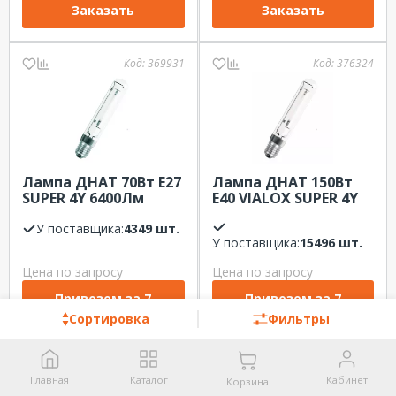
Заказать
Заказать
Код:
369931
Код:
376324
Лампа ДНАТ 70Вт Е27
Лампа ДНАТ 150Вт
SUPER 4Y 6400Лм
Е40 VIALOX SUPER 4Y
OSRAM
17500Лм OSRAM
У поставщика:
4349 шт.
У поставщика:
15496 шт.
Цена по запросу
Цена по запросу
Привезем за 7
Привезем за 7
дней
дней
Сортировка
Фильтры
Код:
376261
Код:
366683
Главная
Каталог
Кабинет
Корзина