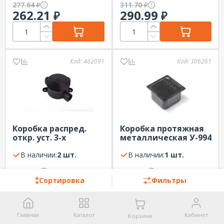
277.64
311.70
₽
₽
IP55 серая
262.21
290.99
₽
₽
ПРОМРУКАВ (132 шт в
уп.)
Код:
462091
Код:
306261
Коробка распред.
Коробка протяжная
откр. уст. 3-х
металлическая У-994
рожковая У-409
IP54 грунт. с уплот.
черная IP65 ПЭМИ
В наличии:
2 шт.
110х110х80 мм
В наличии:
1 шт.
ПРОМРУКАВ
307.70
334.75
₽
₽
292.30
316.15
₽
₽
Сортировка
Фильтры
Главная
Каталог
Кабинет
Корзина