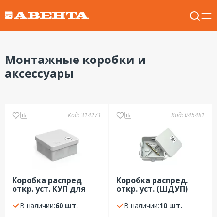
Монтажные коробки и
аксессуары
Код:
314271
Код:
045481
Коробка распред
Коробка распред.
откр. уст. КУП для
откр. уст. (ШДУП)
прямого монтажа
КУП 85х85х40м IP55
двухкомпонент.
В наличии:
60 шт.
HEGEL 6 вводов
В наличии:
10 шт.
безгалог. 80х80х40м