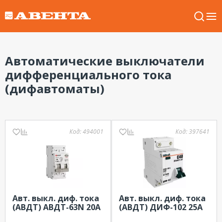
Автоматические выключатели
дифференциального тока
(дифавтоматы)
Код:
494001
Код:
397641
Авт. выкл. диф. тока
Авт. выкл. диф. тока
(АВДТ) АВДТ-63N 20А
(АВДТ) ДИФ-102 25А
6кА 30мА Тип-АС 230В
4,5kA 30мА Тип-AС х-