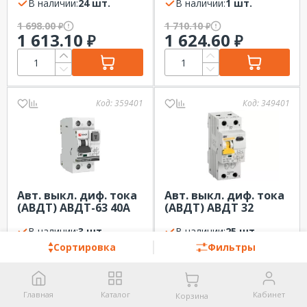
1Р+N EKF PROXIMA
В наличии:
24 шт.
ка C 230В 1P+N
В наличии:
1 шт.
DEKraft
1 698.00
1 710.10
₽
₽
1 613.10
1 624.60
₽
₽
Код:
359401
Код:
349401
Авт. выкл. диф. тока
Авт. выкл. диф. тока
(АВДТ) АВДТ-63 40А
(АВДТ) АВДТ 32
6кА 100мА Тип A х-ка
KARAT 50А 6кА 100мА
C EKF PROxima
В наличии:
3 шт.
Тип-А х-ка С 230В
В наличии:
25 шт.
электр.
1P+N IEK
Сортировка
Фильтры
1 726.99
1 746.66
₽
₽
1 644.76
1 658.75
₽
₽
Главная
Каталог
Кабинет
Корзина