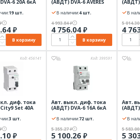
 DVA-6 20А 6кА
(АВДТ) DVA-6 AVERES
(АВДТ)
п AC х-ка В 2Р
10А 6кА 30мА Тип АС х-
4,5kA 
RES
чии:
19 шт.
ка В 1P+N EKF
В наличии:
4 шт.
230В 1
В нал
Electri
4 993.84
5 014.3
₽
₽
7.64
4 756.04
4 76
₽
₽
В корзину
В корзину
Код:
456141
Код:
399591
ыкл. диф. тока
Авт. выкл. диф. тока
Авт. в
City9 Set 40А
(АВДТ) DVA-6 16А 6кА
(АВДТ)
30мА Тип-AС
30мА тип AC х-ка В 2Р
30мА т
P+N Systeme
чии:
3 шт.
EKF AVERES
В наличии:
72 шт.
1P+NP 
В нал
5 355.27
5 583.0
₽
₽
6.10
5 100.26
5 30
₽
₽