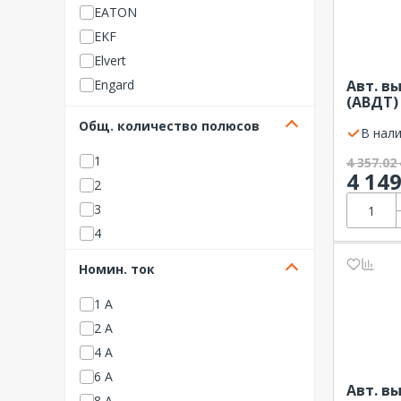
EATON
EKF
Elvert
Engard
Авт. в
(АВДТ)
GENERICA
30мА ти
Общ. количество полюсов
Hager
EKF AVE
В нали
HYUNDAI
1
4 357.02
4 14
IEK (ИЭК)
2
Legrand
3
LSIS
4
Schneider Electric
Номин. ток
Systeme Electric
TDM ELECTRIC
1 А
КЭАЗ (Курский электроаппар
2 А
атный завод)
4 А
Мемотерм-ММ
6 А
Авт. в
ЧИНТ (CHINT)
8 А