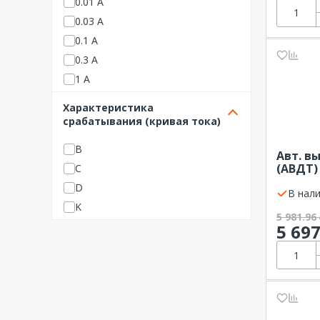
0.01 А
0.03 А
0.1 А
0.3 А
1 А
Характеристика
срабатывания (кривая тока)
B
Авт. в
(АВДТ)
C
30мА т
D
EKF AVE
В нали
K
5 981.96
5 69