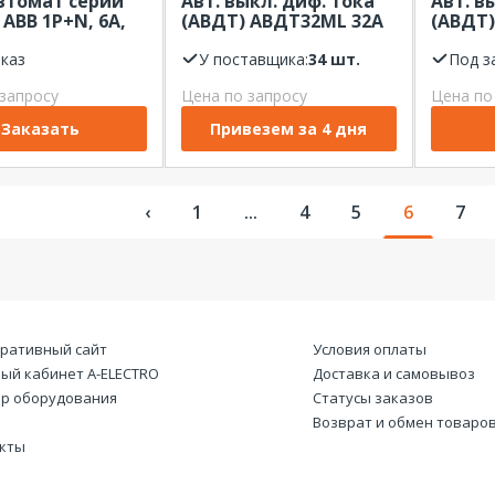
втомат серии
Авт. выкл. диф. тока
Авт. в
 ABB 1P+N, 6А,
(АВДТ) АВДТ32ML 32А
(АВДТ)
A, 30мA, AC,
6kA 30мА Тип-AС х-ка С
тип АС 
C06
аказ
230В KARAT IEK
У поставщика:
34 шт.
2P Eng
Под з
запросу
Цена по запросу
Цена по
Заказать
Привезем за 4 дня
‹
1
...
4
5
6
7
ративный сайт
Условия оплаты
ый кабинет А-ELECTRO
Доставка и самовывоз
р оборудования
Статусы заказов
Возврат и обмен товаро
кты