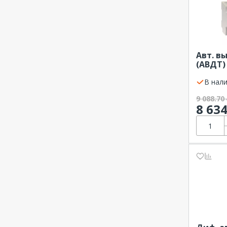
Авт. в
(АВДТ) 
10А 6кА
ка С 4Р
В нали
9 088.70
8 63