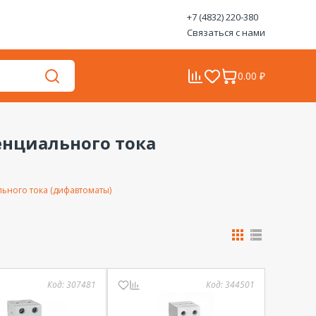
+7 (4832) 220-380
Связаться с нами
0.00 ₽
нциального тока
ьного тока (дифавтоматы)
Код:
307481
Код:
344501