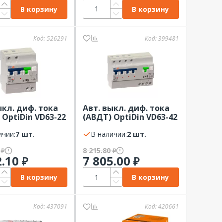
В корзину
В корзину
Код:
526291
Код:
399481
ыкл. диф. тока
Авт. выкл. диф. тока
 OptiDin VD63-22
(АВДТ) OptiDin VD63-42
А 30мА тип A х-
6А 6кА 30мА тип A х-ка
Р КЭАЗ
ичии:
7 шт.
С 4Р КЭАЗ
В наличии:
2 шт.
0
8 215.80
₽
₽
2.10
7 805.00
₽
₽
В корзину
В корзину
Код:
437091
Код:
420661