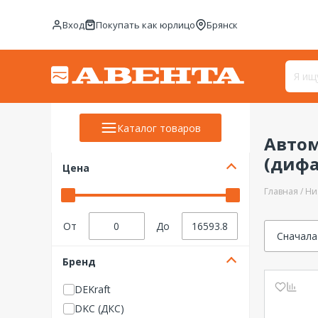
Вход
Покупать как юрлицо
Брянск
Каталог товаров
Авто
(диф
Цена
Главная
Ни
От
До
Сначала
Бренд
DEKraft
DKC (ДКС)