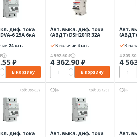
ыкл. диф. тока
Авт. выкл. диф. тока
Авт. в
 DVA-6 25А 6кА
(АВДТ) DSH201R 32А
(АВДТ)
п AC х-ка В 2Р
4,5kA 30мА Тип AС х-ка
22C6-A-
RES
чии:
24 шт.
C ABB
В наличии:
4 шт.
30mA) 
В нал
4 592.50
4 803.3
₽
₽
9.55
4 362.90
4 56
₽
₽
В корзину
В корзину
Код:
399631
Код:
351961
ыкл. диф. тока
Авт. выкл. диф. тока
Авт. в