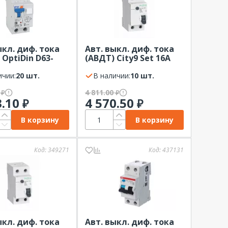
ыкл. диф. тока
Авт. выкл. диф. тока
 OptiDin D63-
(АВДТ) City9 Set 16А
У3 6кА (2P, C6,
4,5kA 10мА Тип-AС
КЭАЗ
ичии:
20 шт.
230В 1P+N Systeme
В наличии:
10 шт.
Electric
0
4 811.00
₽
₽
3.10
4 570.50
₽
₽
В корзину
В корзину
Код:
349271
Код:
437131
ыкл. диф. тока
Авт. выкл. диф. тока