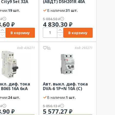
 City9 Set 32А
(АВДТ) DSH201R 40А
30мА Тип-AС
4,5kA 30мА Тип AС х-ка
P+N Systeme
ичии:
19 шт.
C ABB
В наличии:
31 шт.
c
0
5 084.50
₽
₽
3.60
4 830.30
₽
₽
В корзину
В корзину
Код:
436271
Код:
293271
ыкл. диф. тока
Авт. выкл. диф. тока
 B06S 16А 6кА
DVA-6 1P+N 10А (C)
ип АС х-ка С
30мА (A) 6кА EKF AVERES
18мм IEK
ичии:
24 шт.
В наличии:
1 шт.
0
5 856.13
₽
₽
3.90
5 577.27
₽
₽