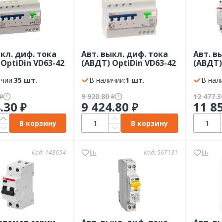
ыкл. диф. тока
Авт. выкл. диф. тока
Авт. в
OptiDin VD63-42
(АВДТ) OptiDin VD63-42
(АВДТ)
 30мА тип A х-
63А 6кА 30мА тип A х-
30мА Т
 КЭАЗ
чии:
35 шт.
ка С 4Р КЭАЗ
В наличии:
1 шт.
мод. A
В нал
9 920.80
12 477.
₽
₽
4.30
9 424.80
11 8
₽
₽
В корзину
В корзину
Код:
148654
Код:
567131