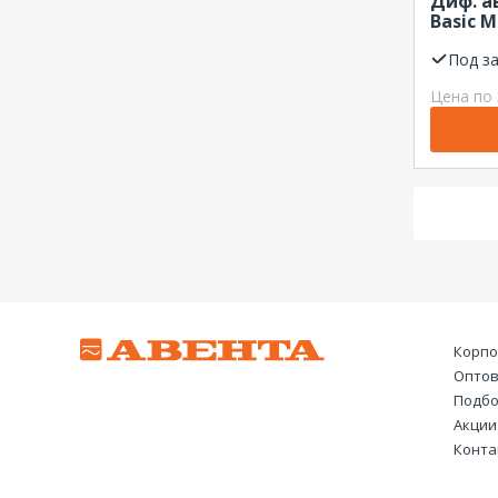
Диф. а
Basic M
C, 4.5k
BMR415
Под з
Цена по 
Корпо
Оптов
Подбо
Акции
Конта