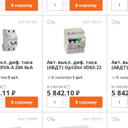
В корзину
В корзину
Код:
457891
Код:
399431
ыкл. диф. тока
Авт. выкл. диф. тока
Авт. в
 DVA-6 20А 6кА
(АВДТ) OptiDin VD63-22
(АВДТ)
ип A х-ка С 1P+N
25А 6кА 30мА тип A х-
16А 6к
RES
чии:
5 шт.
ка С 2Р КЭАЗ
В наличии:
1 шт.
ка С 2
В нал
6 149.60
6 149.6
₽
₽
7.11
5 842.10
5 84
₽
₽
В корзину
В корзину
Код:
399491
Код:
399521