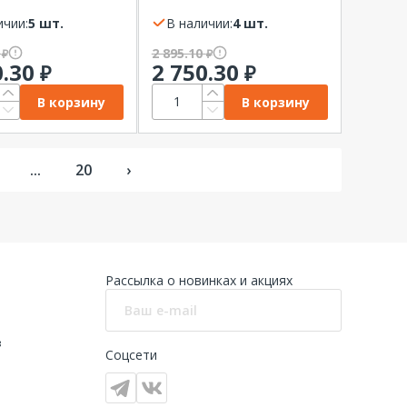
3МТ-16А-10Iн-400AC-
АП50Б-3МТ-10А-10Iн-400AC-
З
ичии:
5 шт.
У3 КЭАЗ
В наличии:
4 шт.
0
2 895.10
₽
₽
0.30
2 750.30
₽
₽
В корзину
В корзину
...
20
›
Рассылка о новинках и акциях
в
Соцсети