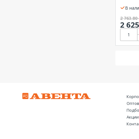
125S 3P
24.2...32 А
В нали
25 А
2 763.80
2 62
25...25 А
25...32 А
25...63 А
25.2...63 А
25.6 ... 32 А
25.6...32 А
28 А
28...40 А
32 А
Корпо
32...32 А
Оптов
32...40 А
Подбо
35...50 А
Акции
40 А
Конта
40 ... 100 А