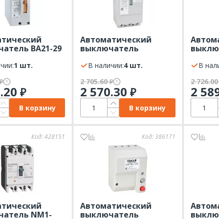
атический
Автоматический
Автом
атель ВА21-29
выключатель
выклю
6А КЭАЗ
АЕ2043М-100-
ВА57Ф3
чии:
1 шт.
25А-12Iн-400AC-У3
В наличии:
4 шт.
16А-16
В нал
КЭАЗ
КЭАЗ
2 705.60
2 726.0
₽
₽
7.20
2 570.30
2 58
₽
₽
В корзину
В корзину
Код:
428151
Код:
386171
атический
Автоматический
Автом
чатель NM1-
выключатель
выклю