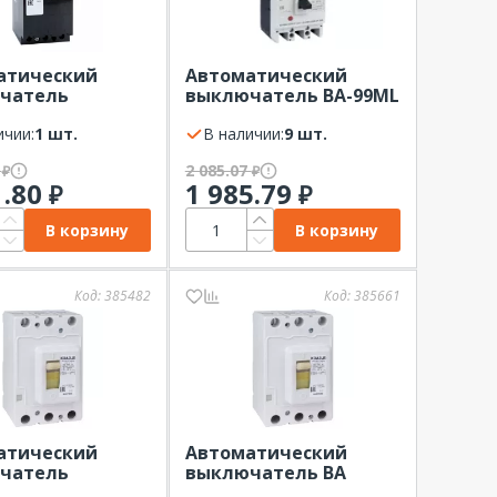
атический
Автоматический
чатель
выключатель ВА-99МL
М-100-
63/ 20А 3P 15кА EKF
12Iн-400AC-У3
ичии:
1 шт.
Basic
В наличии:
9 шт.
0
2 085.07
₽
₽
1.80
1 985.79
₽
₽
В корзину
В корзину
Код:
385482
Код:
385661
атический
Автоматический
чатель
выключатель ВА
5-340010-
57Ф35 50А РФ