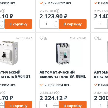
З
чии:
2 шт.
У3 КЭАЗ
В наличии:
12 шт.
16А-16
В нал
РФ
2 235.70
2 253.6
₽
₽
9.10
2 123.90
2 14
₽
₽
В корзину
В корзину
Код:
383691
Код:
372881
атический
Автоматический
Автом
атель ВА04-31
выключатель ВА-99МL
выключ
 Контактор
63/ 50А 3P 15кА EKF
25А Че
чии:
2 шт.
Basic
В наличии:
4 шт.
В нал
2 335.32
2 421.8
₽
₽
2.70
2 224.12
2 30
₽
₽
В корзину
В корзину