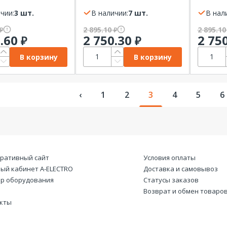
 40A 25кА CHINT
АП50Б-3МТ-25А-10Iн-400AC-
АП50Б-
чии:
3 шт.
У3 КЭАЗ
В наличии:
7 шт.
У3 КЭА
В нал
2 895.10
2 895.1
₽
₽
5.60
2 750.30
2 75
₽
₽
В корзину
В корзину
‹
1
2
3
4
5
6
ративный сайт
Условия оплаты
ый кабинет А-ELECTRO
Доставка и самовывоз
р оборудования
Статусы заказов
Возврат и обмен товаро
кты