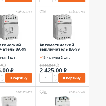
Код:
372761
Код:
372751
атический
Автоматический
чатель ВА-99
выключатель ВА-99
А 3P 25кА EKF
125/32А 3P 25кА EKF
ma
ичии:
1 шт.
PROxima
В наличии:
2 шт.
4
2 546.24
₽
₽
5.00
2 425.00
₽
₽
В корзину
В корзину
Код:
385481
Код:
372941