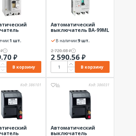
атический
Автоматический
чатель
выключатель ВА-99МL
5-340010-
100/ 40А 3P 18кА EKF
0-400AC-УХЛ3
ичии:
1 шт.
Basic
В наличии:
9 шт.
0
2 720.08
₽
₽
9.70
2 590.56
₽
₽
В корзину
В корзину
Код:
386101
Код:
386031
атический
Автоматический
чатель
выключатель