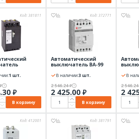
Код:
381811
Код:
372771
атический
Автоматический
Автом
чатель
выключатель ВА-99
выклю
М-100-
125/ 50А 3P 25кА EKF
125/ 40
2Iн-400AC-У3
чии:
1 шт.
PROxima
В наличии:
3 шт.
PROxi
В нал
2 546.24
2 546.2
₽
₽
4.30
2 425.00
2 42
₽
₽
В корзину
В корзину
Код:
412001
Код:
381791