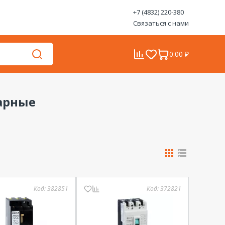
+7 (4832) 220-380
Связаться с нами
0.00 ₽
арные
Код:
382851
Код:
372821