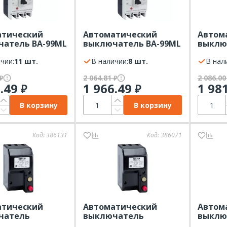
атический
Автоматический
Автом
атель ВА-99МL
выключатель ВА-99МL
выклю
 3P 15кА EKF
63/ 16А 3P 15кА EKF
АЕ2046
чии:
11 шт.
Basic
В наличии:
8 шт.
12,5А-
В нал
КЭАЗ
2 064.81
2 086.0
₽
₽
6.49
1 966.49
1 98
₽
₽
В корзину
В корзину
Код:
386131
Код:
386071
атический
Автоматический
Автом
чатель
выключатель
выклю
2МТ-25А-10Iн-400AC/220DC-
АП50Б-2МТ-16А-10Iн-400AC/220DC-
ВА57Ф3