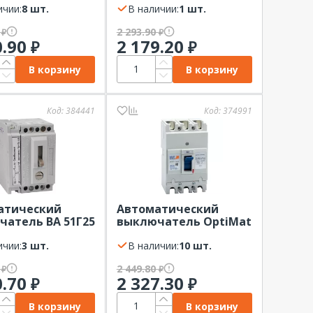
0-400AC-УХЛ3
ичии:
8 шт.
В наличии:
1 шт.
0
2 293.90
₽
₽
0.90
2 179.20
₽
₽
В корзину
В корзину
Код:
384441
Код:
374991
атический
Автоматический
атель ВА 51Г25
выключатель OptiMat
ркесск
E 100L080-УХЛ3 80А 5кА
ичии:
3 шт.
КЭАЗ
В наличии:
10 шт.
0
2 449.80
₽
₽
0.70
2 327.30
₽
₽
В корзину
В корзину