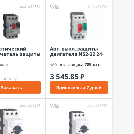
Код:
432551
Код:
461201
атический
Авт. выкл. защиты
чатель защиты
двигателя NS2-32 24-
еля ВА-431 3P
32А (R) CHINT
,0A 15кА Dekraft
аказ
У поставщика:
785 шт.
3 545.85
₽
 запросу
Заказать
Привезем за 7 дней
Код:
504281
Код:
269431