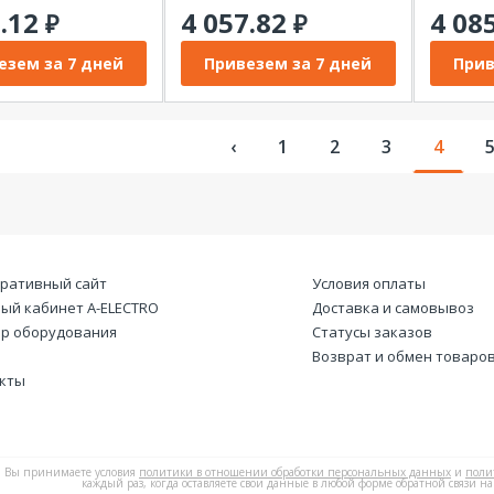
7.12
4 057.82
4 08
₽
₽
езем за 7 дней
Привезем за 7 дней
Прив
‹
1
2
3
4
ративный сайт
Условия оплаты
ый кабинет А-ELECTRO
Доставка и самовывоз
р оборудования
Статусы заказов
Возврат и обмен товаро
кты
Вы принимаете условия
политики в отношении обработки персональных данных
и
поли
каждый раз, когда оставляете свои данные в любой форме обратной связи на