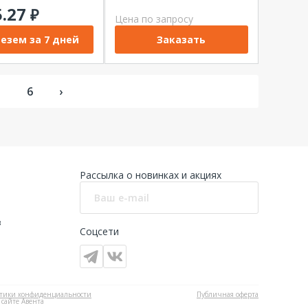
5.27
₽
Цена по запросу
езем за 7 дней
Заказать
5
6
›
Рассылка о новинках и акциях
в
Соцсети
тики конфиденциальности
Публичная оферта
 сайте Авента