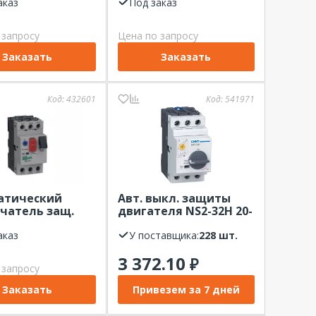
ВА-431 Dekraft
аказ
32,0A 10кА Dekraft
Под заказ
 запросу
Цена по запросу
Заказать
Заказать
Код:
432601
Код:
541971
атический
Авт. выкл. защиты
чатель защ.
двигателя NS2-32H 20-
еля ВА-431 3P
25А с поворотной
A 100кА Dekraft
аказ
ручкой (R) CHINT
У поставщика:
228 шт.
3 372.10
₽
 запросу
Заказать
Привезем за 7 дней