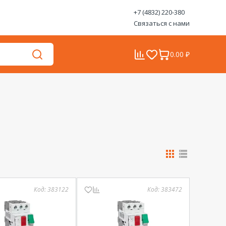
+7 (4832) 220-380
Связаться с нами
0.00 ₽
Код:
383122
Код:
383472