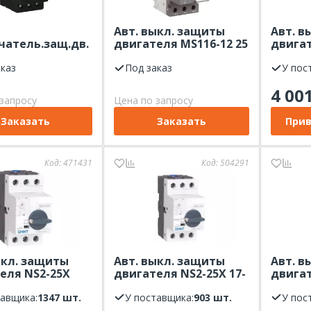
Авт. выкл. защиты
Авт. в
атель.защ.дв.
двигателя MS116-12 25
двигат
2.5-4.0A комб
кА с регулир.
25А с 
итель кноп.упр.
аказ
тепловой защитой 8A-
Под заказ
ручкой
У пос
 Electric
12А ABB
4 00
ePact MCP
запросу
Цена по запросу
Заказать
Заказать
Прив
Код:
471431
Код:
504291
ыкл. защиты
Авт. выкл. защиты
Авт. в
еля NS2-25X
двигателя NS2-25X 17-
двигат
 с поворотной
23А с поворотной
14А с 
 (R) CHINT
тавщика:
1347 шт.
ручкой (R) CHINT
У поставщика:
903 шт.
ручкой
У пос