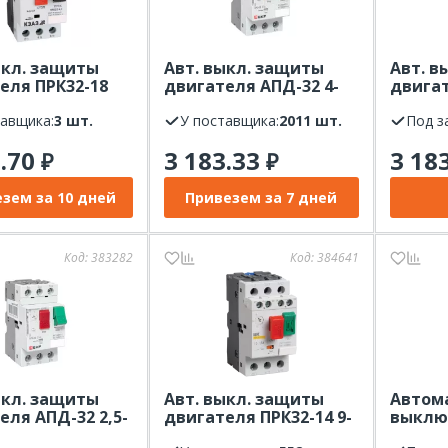
ыкл. защиты
Авт. выкл. защиты
Авт. в
еля ПРК32-18
двигателя АПД-32 4-
двигат
 КЭАЗ
6,3А EKF
0,63-1,
тавщика:
3 шт.
У поставщика:
2011 шт.
Под з
1.70
3 183.33
3 18
₽
₽
зем за 10 дней
Привезем за 7 дней
Код:
383282
Код:
384641
ыкл. защиты
Авт. выкл. защиты
Автом
еля АПД-32 2,5-
двигателя ПРК32-14 9-
выклю
14A IEK
двигат