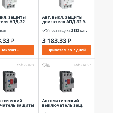
ыкл. защиты
Авт. выкл. защиты
еля АПД-32
двигателя АПД-32 9-
0А EKF
14А EKF
аказ
У поставщика:
2183 шт.
3.33
3 183.33
₽
₽
Заказать
Привезем за 7 дней
Код:
293691
Код:
334391
атический
Автоматический
чатель защиты
выключатель защ.
еля 3P 2,5-4,0A
двиг. ВА-431 3P 24,0-