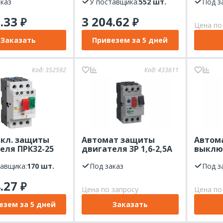
аказ
У поставщика:
552 шт.
100кА 
Под з
3.33
3 204.62
₽
₽
Цена по
Заказать
Привезем за 5 дней
Код:
352592
Код:
433611
ыкл. защиты
Автомат защиты
Автом
еля ПРК32-25
двигателя 3P 1,6-2,5A
выклю
IEK
100кА ВА-431 Dekraft
двигат
тавщика:
170 шт.
Под заказ
4,0-6,3
Под з
4.27
₽
Цена по запросу
Цена по
езем за 5 дней
Заказать