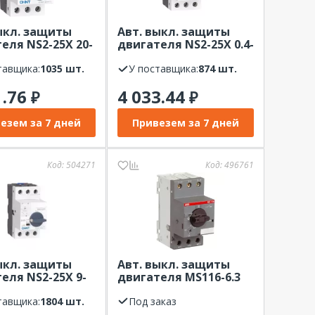
ыкл. защиты
Авт. выкл. защиты
еля NS2-25X 20-
двигателя NS2-25X 0.4-
поворотной
0.63А с поворотной
 (R) CHINT
тавщика:
1035 шт.
ручкой (R) CHINT
У поставщика:
874 шт.
1.76
4 033.44
₽
₽
езем за 7 дней
Привезем за 7 дней
Код:
504271
Код:
496761
ыкл. защиты
Авт. выкл. защиты
еля NS2-25X 9-
двигателя MS116-6.3
поворотной
50 кА с регулир.
 (R) CHINT
тавщика:
1804 шт.
тепловой защитой 4A-
Под заказ
6,3А ABB