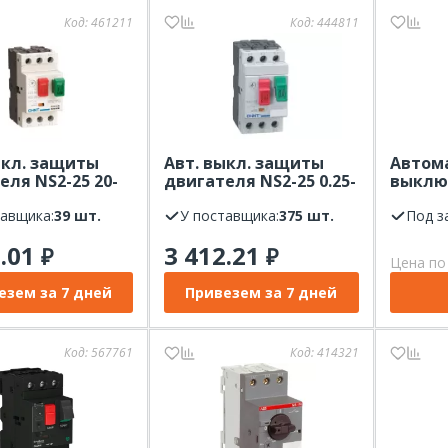
Код:
461211
Код:
444811
ыкл. защиты
Авт. выкл. защиты
Автом
еля NS2-25 20-
двигателя NS2-25 0.25-
выклю
 CHINT
0.4А (R) CHINT
двигат
тавщика:
39 шт.
У поставщика:
375 шт.
17,0-23
Под з
2.01
3 412.21
₽
₽
Цена по
езем за 7 дней
Привезем за 7 дней
Код:
567761
Код:
414321