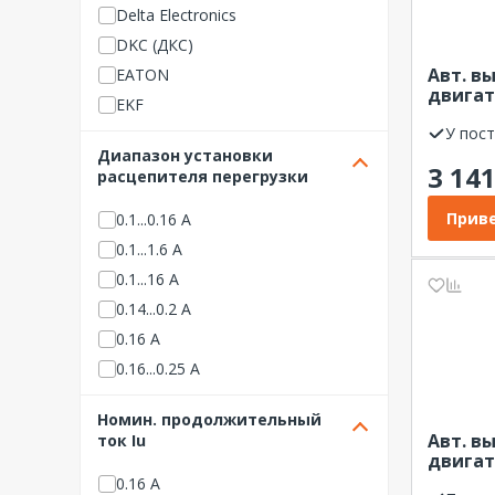
Delta Electronics
DKC (ДКС)
Авт. в
EATON
двигат
EKF
13-18A
У пос
Etimat
Диапазон установки
HYUNDAI
3 14
расцепителя перегрузки
IECON
Приве
0.1...0.16 А
IEK (ИЭК)
0.1...1.6 А
Legrand
0.1...16 А
Lovato
0.14...0.2 А
LSIS
0.16 А
NO NAME НВО
0.16...0.25 А
Schneider Electric
0.24-0.4 А
Siemens
Номин. продолжительный
0.25 А
Systeme Electric
Авт. в
ток Iu
0.25...0.4 А
двигат
TDM ELECTRIC
4А EKF
0.16 А
0.4 А
Евроавтоматика ФиФ