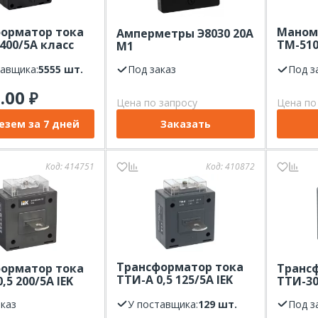
орматор тока
Маном
Амперметры Э8030 20А
400/5А класс
ТМ-510
М1
и 0,5 EKF
0,1МПа
тавщика:
5555 шт.
Под заказ
РОСМ
Под з
5.00
₽
Цена по запросу
Цена по
езем за 7 дней
Заказать
Код:
414751
Код:
410872
Трансформатор тока
орматор тока
Транс
ТТИ-А 0,5 125/5А IEK
,5 200/5А IEK
ТТИ-30
МПИ08
аказ
У поставщика:
129 шт.
Под з