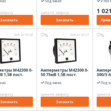
аказ
Под заказ
У пос
1 02
запросу
Цена по запросу
Заказать
Заказать
Прив
Код:
0116128
Код:
0116127
етры М42300 0-
Амперметры М42300 0-
Ампер
В 1,5В пост.
50 75мВ 1,5В пост.
300/5 А
аказ
Под заказ
Под з
запросу
Цена по запросу
Цена по
Заказать
Заказать