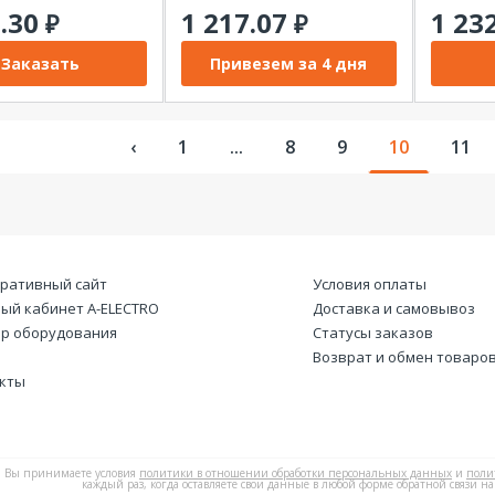
6.30
1 217.07
1 23
₽
₽
Заказать
Привезем за 4 дня
‹
1
...
8
9
10
11
ративный сайт
Условия оплаты
ый кабинет А-ELECTRO
Доставка и самовывоз
р оборудования
Статусы заказов
Возврат и обмен товаро
кты
Вы принимаете условия
политики в отношении обработки персональных данных
и
поли
каждый раз, когда оставляете свои данные в любой форме обратной связи на