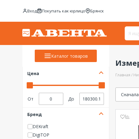
Вход
Покупать как юрлицо
Брянск
Каталог товаров
Измер
Цена
Главная
Ни
Сначала
От
До
Бренд
DEKraft
DigiTOP