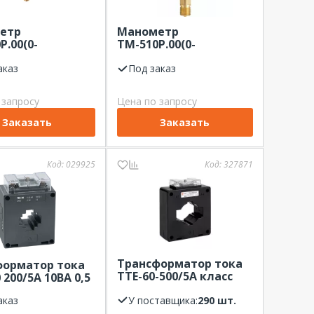
етр
Манометр
Р.00(0-
ТМ-510Р.00(0-
)М20х1,5.1.5
0,6MPa)M20x1,5.1,5
А
аказ
Росма
Под заказ
 запросу
Цена по запросу
Заказать
Заказать
Код:
029925
Код:
327871
Трансформатор тока
форматор тока
ТТЕ-60-500/5А класс
 200/5А 10ВА 0,5
точности 0,5 EKF
аказ
У поставщика:
290 шт.