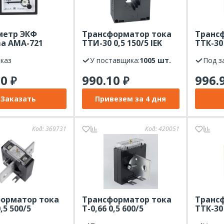
метр ЭКФ
Трансформатор тока
Транс
a AMA-721
ТТИ-30 0,5 150/5 IEK
ТТК-30
овый на панель
МПИ08
10ВА
) квадратный
аказ
У поставщика:
1005 шт.
Под з
50А прямое
70
990.10
996.
₽
₽
Заказать
Привезем за 4 дня
Код:
369731
Код:
420051
орматор тока
Трансформатор тока
Транс
0,5 500/5
Т-0,66 0,5 600/5
ТТК-30
ма
Кострома
10ВА