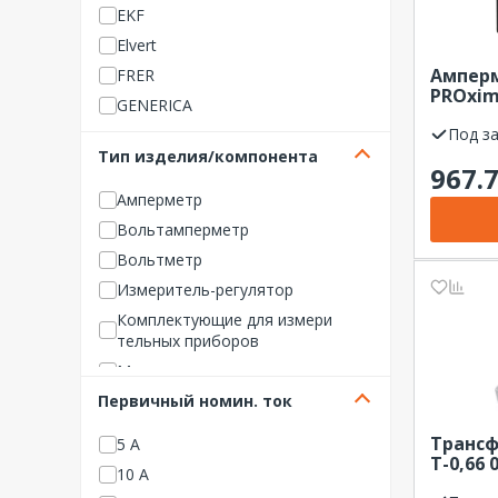
EKF
Elvert
Ампер
FRER
PROxim
GENERICA
аналог
(72х72
Под з
IEK (ИЭК)
вырез 
Тип изделия/компонента
Janitza
967.
подкл
LUMEL
Амперметр
NO NAME Инструмент
Вольтамперметр
NO NAME НВО
Вольтметр
Omix
Измеритель-регулятор
Rbuz
Комплектующие для измери
тельных приборов
Sanela
Манометр
Schneider Electric
Первичный номин. ток
Прочие изделия/компонент
Siemens
ы
Smartmodule
Трансф
5 А
Трансформатор тока
Т-0,66 
TDM ELECTRIC
10 А
Костро
Указатель напряжения
TEXENERGO