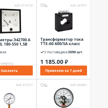
Код:
0116125
Код:
327811
Трансформатор тока
етры Э42700 А
ТТЕ-60-600/5А класс
0, 180-550 1,5В
точности 0,5 EKF
аказ
У поставщика:
3690 шт.
1 185.00
₽
 запросу
Заказать
Привезем за 7 дней
Код:
477211
Код:
454991