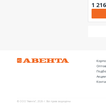
1 21
0.5...75 А
0.5...999 А
1...500 В
1...63 А
1...999000 В
5...400 В
40...400 В
50...400 В
100...300 В
100...400 В
Корпо
Оптов
190...240 В
Подбо
Акции
Конта
© ООО “Авента”, 2026 г. Все права защищены