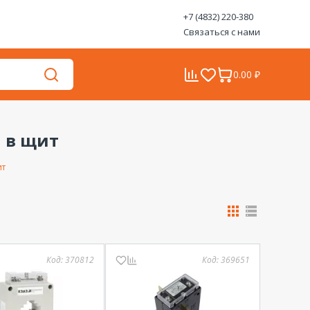
+7 (4832) 220-380
Связаться с нами
0.00 ₽
 в щит
ит
Код:
370812
Код:
369651