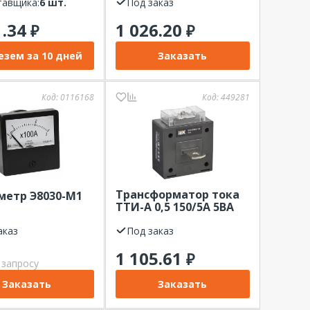
тавщика:
6 шт.
Под заказ
1.34
1 026.20
₽
₽
езем за 10 дней
Заказать
Код:
0116168
Код:
449281
Трансформатор тока
метр Э8030-М1
ТТИ-А 0,5 150/5А 5ВА
IEK
аказ
Под заказ
1 105.61
₽
 запросу
Заказать
Заказать