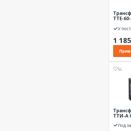
0...450 В
0...5 А
Трансф
0...50 А
ТТЕ-60-
точност
0...50 В
У пос
0...500 А
1 18
0...500 В
0...5000 А
Прив
0...50000 А
0...60 В
0...600 А
0...600 В
0...750 А
0...800 А
0...9999 А
Трансф
0...9999 В
ТТИ-А 0
0...9999000 В
Под з
0.001...5 А