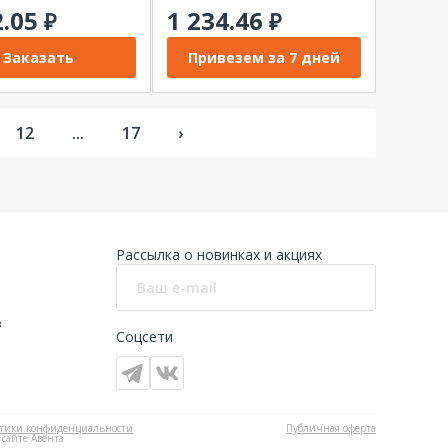
2.05
1 234.46
₽
₽
Заказать
Привезем за 7 дней
12
...
17
›
Рассылка о новинках и акциях
в
Соцсети
тики конфиденциальности
Публичная оферта
 сайте Авента