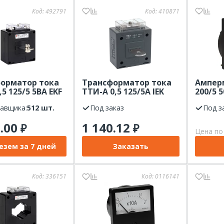
Код:
492791
Код:
410871
орматор тока
Трансформатор тока
Амперм
,5 125/5 5ВА EKF
ТТИ-А 0,5 125/5А IEK
200/5 5
тавщика:
512 шт.
Под заказ
Под з
5.00
1 140.12
₽
₽
Цена по
езем за 7 дней
Заказать
Код:
336151
Код:
0116141